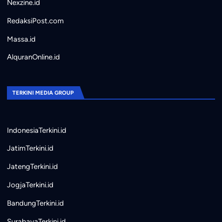
Nexzine.id
RedaksiPost.com
Massa.id
AlquranOnline.id
TERKINI MEDIA GROUP
IndonesiaTerkini.id
JatimTerkini.id
JatengTerkini.id
JogjaTerkini.id
BandungTerkini.id
SurabayaTerkini.id