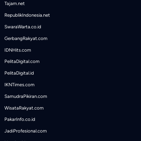
Tajam.net
RepublikIndonesia.net
SwaraWarta.co.id
GerbangRakyat.com
IDNHits.com
PelitaDigital.com
PelitaDigital.id
IKNTimes.com
SamudraPikiran.com
WisataRakyat.com
PakarInfo.co.id
JadiProfesional.com