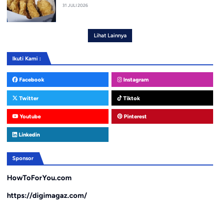
31 JULI 2026
Lihat Lainnya
Ikuti Kami :
Facebook
Instagram
Twitter
Tiktok
Youtube
Pinterest
Linkedin
Sponsor
HowToForYou.com
https://digimagaz.com/