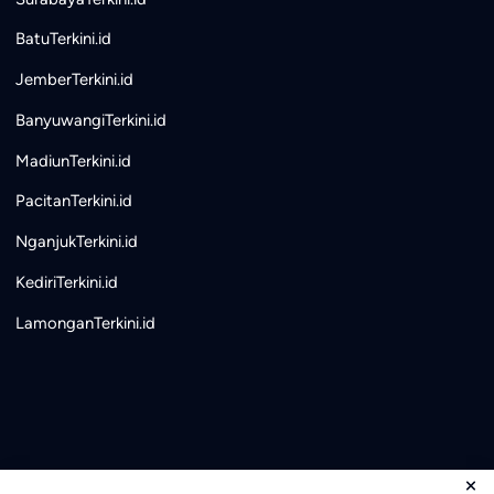
BatuTerkini.id
JemberTerkini.id
BanyuwangiTerkini.id
MadiunTerkini.id
PacitanTerkini.id
NganjukTerkini.id
KediriTerkini.id
LamonganTerkini.id