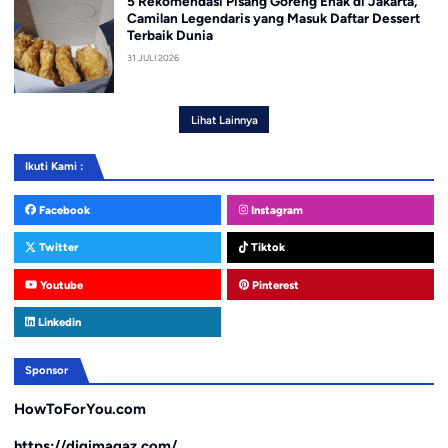
5 Rekomendasi Pisang Goreng Enak di Jakarta,
Camilan Legendaris yang Masuk Daftar Dessert
Terbaik Dunia
31 JULI 2026
Lihat Lainnya
Ikuti Kami :
Facebook
Instagram
Twitter
Tiktok
Youtube
Pinterest
Linkedin
Sponsor
HowToForYou.com
https://digimagaz.com/