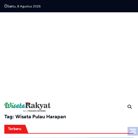
Skip
Sabtu, 8 Agustus 2026
to
content
Tag:
Wisata Pulau Harapan
Terbaru