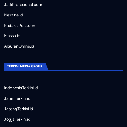
JadiProfesional.com
Nexzine.id
RedaksiPost.com
Massa.id
AlquranOnline.id
TERKINI MEDIA GROUP
IndonesiaTerkini.id
JatimTerkini.id
JatengTerkini.id
JogjaTerkini.id