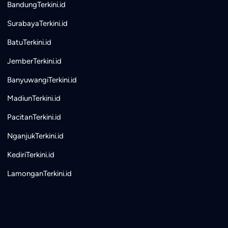
BandungTerkini.id
SurabayaTerkini.id
BatuTerkini.id
JemberTerkini.id
BanyuwangiTerkini.id
MadiunTerkini.id
PacitanTerkini.id
NganjukTerkini.id
KediriTerkini.id
LamonganTerkini.id