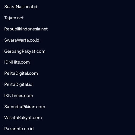
SuaraNasional.id
Tajam.net
RepublikIndonesia.net
SwaraWarta.co.id
GerbangRakyat.com
IDNHits.com
PelitaDigital.com
PelitaDigital.id
IKNTimes.com
SamudraPikiran.com
WisataRakyat.com
PakarInfo.co.id