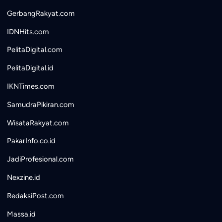
GerbangRakyat.com
IDNHits.com
PelitaDigital.com
PelitaDigital.id
IKNTimes.com
SamudraPikiran.com
WisataRakyat.com
PakarInfo.co.id
JadiProfesional.com
Nexzine.id
RedaksiPost.com
Massa.id