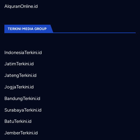
AlquranOnline.id
TERKINI MEDIA GROUP
IndonesiaTerkini.id
JatimTerkini.id
JatengTerkini.id
JogjaTerkini.id
BandungTerkini.id
SurabayaTerkini.id
BatuTerkini.id
JemberTerkini.id