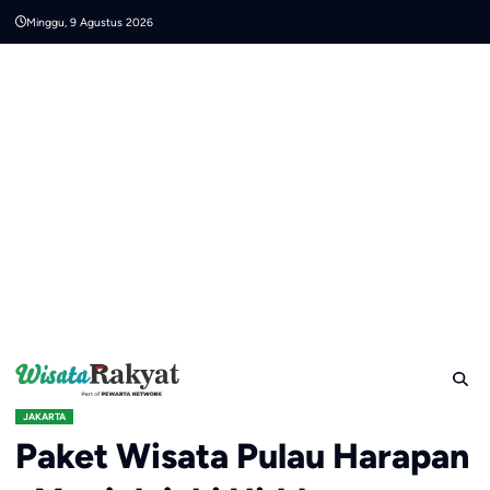
Skip
Minggu, 9 Agustus 2026
to
content
JAKARTA
Paket Wisata Pulau Harapan