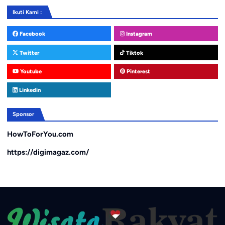
Ikuti Kami :
Facebook
Instagram
Twitter
Tiktok
Youtube
Pinterest
Linkedin
Sponsor
HowToForYou.com
https://digimagaz.com/