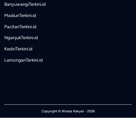
BanyuwangiTerkini.id
MadiunTerkini.id
PacitanTerkini.id
NganjukTerkini.id
KediriTerkini.id
LamonganTerkini.id
Copyright ©
Wisata Rakyat
- 2026