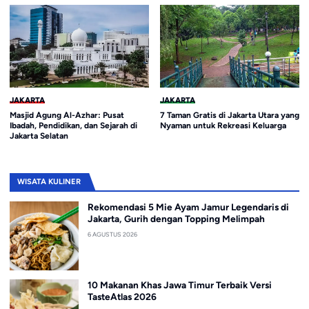
JAKARTA
JAKARTA
Masjid Agung Al-Azhar: Pusat
7 Taman Gratis di Jakarta Utara yang
Ibadah, Pendidikan, dan Sejarah di
Nyaman untuk Rekreasi Keluarga
Jakarta Selatan
WISATA KULINER
Rekomendasi 5 Mie Ayam Jamur Legendaris di
Jakarta, Gurih dengan Topping Melimpah
6 AGUSTUS 2026
10 Makanan Khas Jawa Timur Terbaik Versi
TasteAtlas 2026