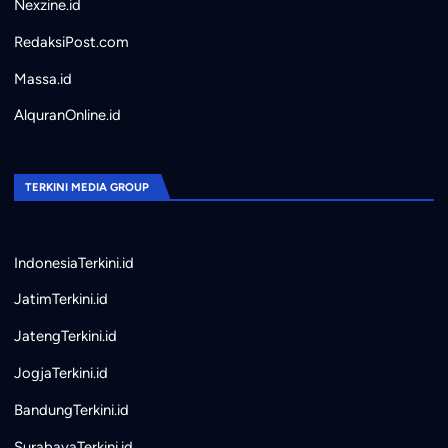
Nexzine.id
RedaksiPost.com
Massa.id
AlquranOnline.id
TERKINI MEDIA GROUP
IndonesiaTerkini.id
JatimTerkini.id
JatengTerkini.id
JogjaTerkini.id
BandungTerkini.id
SurabayaTerkini.id