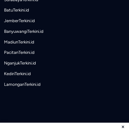
BatuTerkini.id
JemberTerkini.id
BanyuwangiTerkini.id
MadiunTerkini.id
PacitanTerkini.id
NganjukTerkini.id
KediriTerkini.id
LamonganTerkini.id