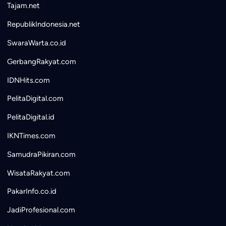
Tajam.net
RepublikIndonesia.net
SwaraWarta.co.id
GerbangRakyat.com
IDNHits.com
PelitaDigital.com
PelitaDigital.id
IKNTimes.com
SamudraPikiran.com
WisataRakyat.com
PakarInfo.co.id
JadiProfesional.com