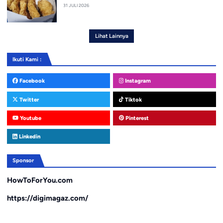
31 JULI 2026
Lihat Lainnya
Ikuti Kami :
Facebook
Instagram
Twitter
Tiktok
Youtube
Pinterest
Linkedin
Sponsor
HowToForYou.com
https://digimagaz.com/