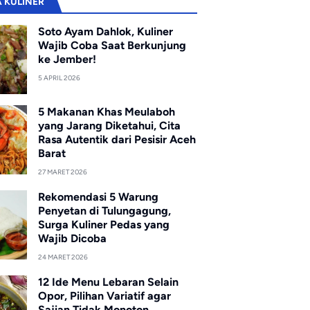
A KULINER
Soto Ayam Dahlok, Kuliner
Wajib Coba Saat Berkunjung
ke Jember!
5 APRIL 2026
5 Makanan Khas Meulaboh
yang Jarang Diketahui, Cita
Rasa Autentik dari Pesisir Aceh
Barat
27 MARET 2026
Rekomendasi 5 Warung
Penyetan di Tulungagung,
Surga Kuliner Pedas yang
Wajib Dicoba
24 MARET 2026
12 Ide Menu Lebaran Selain
Opor, Pilihan Variatif agar
Sajian Tidak Monoton