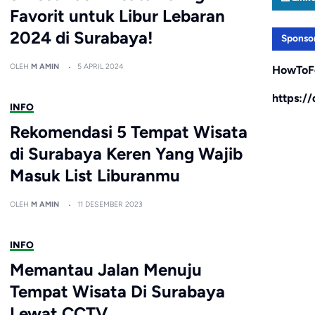
Favorit untuk Libur Lebaran
2024 di Surabaya!
Sponso
OLEH
M AMIN
5 APRIL 2024
HowToF
https:/
INFO
Rekomendasi 5 Tempat Wisata
di Surabaya Keren Yang Wajib
Masuk List Liburanmu
OLEH
M AMIN
11 DESEMBER 2023
INFO
Memantau Jalan Menuju
Tempat Wisata Di Surabaya
Lewat CCTV