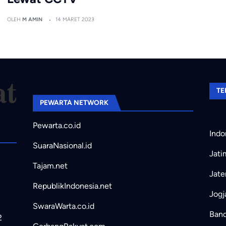
OLEH
M AMIN
14 MARET 2023
TE
PEWARTA NETWORK
Pewarta.co.id
Indo
SuaraNasional.id
Jati
Tajam.net
Jate
RepublikIndonesia.net
Jogj
SwaraWarta.co.id
Band
2