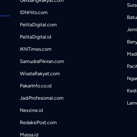
GerbangRakyat.com
Sura
IDNHits.com
Batu
PelitaDigital.com
Jemb
PelitaDigital.id
Bany
IKNTimes.com
Madi
SamudraPikiran.com
Paci
WisataRakyat.com
Ngan
PakarInfo.co.id
Kedir
JadiProfesional.com
Lamo
Nexzine.id
RedaksiPost.com
Massa.id