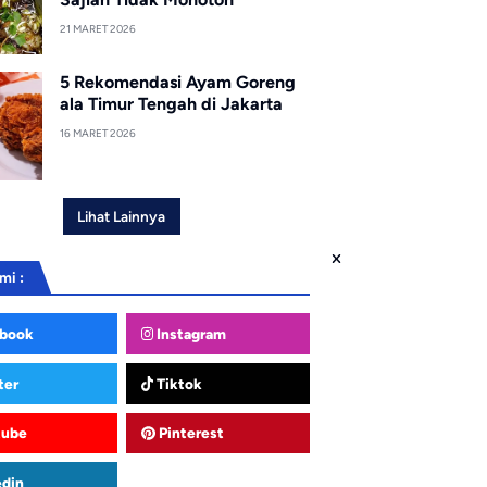
21 MARET 2026
5 Rekomendasi Ayam Goreng
ala Timur Tengah di Jakarta
16 MARET 2026
Lihat Lainnya
mi :
book
Instagram
ter
Tiktok
tube
Pinterest
edin