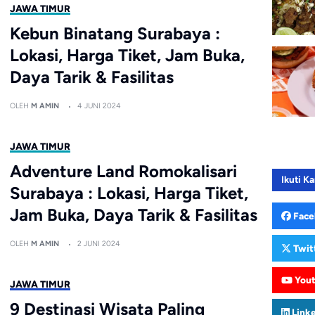
JAWA TIMUR
Kebun Binatang Surabaya :
Lokasi, Harga Tiket, Jam Buka,
Daya Tarik & Fasilitas
OLEH
M AMIN
4 JUNI 2024
JAWA TIMUR
Adventure Land Romokalisari
Ikuti Ka
Surabaya : Lokasi, Harga Tiket,
Jam Buka, Daya Tarik & Fasilitas
Face
OLEH
M AMIN
2 JUNI 2024
Twit
You
JAWA TIMUR
9 Destinasi Wisata Paling
Link