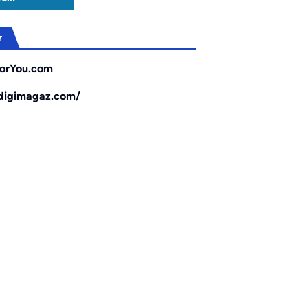
r
orYou.com
/digimagaz.com/