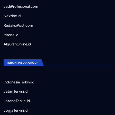
JadiProfesional.com
Nexzine.id
RedaksiPost.com
Massa.id
AlquranOnline.id
TERKINI MEDIA GROUP
IndonesiaTerkini.id
JatimTerkini.id
JatengTerkini.id
JogjaTerkini.id