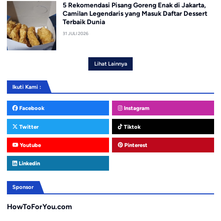
5 Rekomendasi Pisang Goreng Enak di Jakarta,
Camilan Legendaris yang Masuk Daftar Dessert
Terbaik Dunia
31 JULI 2026
Lihat Lainnya
Ikuti Kami :
Facebook
Instagram
Twitter
Tiktok
Youtube
Pinterest
Linkedin
Sponsor
HowToForYou.com