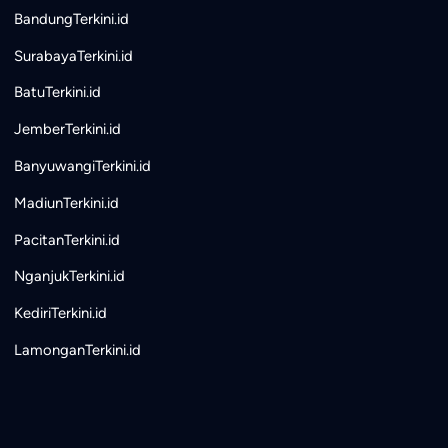
BandungTerkini.id
SurabayaTerkini.id
BatuTerkini.id
JemberTerkini.id
BanyuwangiTerkini.id
MadiunTerkini.id
PacitanTerkini.id
NganjukTerkini.id
KediriTerkini.id
LamonganTerkini.id