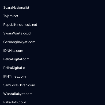
SuaraNasional.id
Tajam.net
RepublikIndonesia.net
SwaraWarta.co.id
GerbangRakyat.com
IDNHits.com
PelitaDigital.com
PelitaDigital.id
IKNTimes.com
SamudraPikiran.com
WisataRakyat.com
PakarInfo.co.id