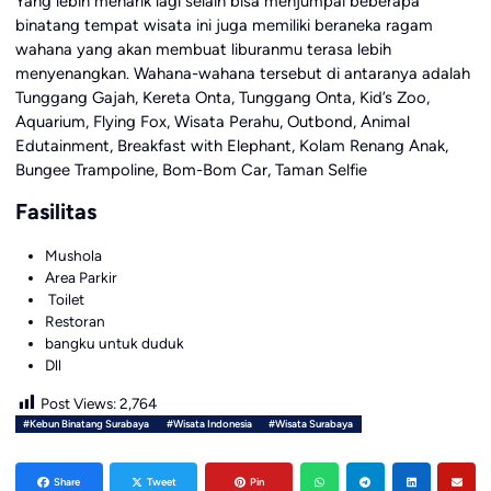
Yang lebih menarik lagi selain bisa menjumpai beberapa
binatang tempat wisata ini juga memiliki beraneka ragam
wahana yang akan membuat liburanmu terasa lebih
menyenangkan. Wahana-wahana tersebut di antaranya adalah
Tunggang Gajah, Kereta Onta, Tunggang Onta, Kid’s Zoo,
Aquarium, Flying Fox, Wisata Perahu, Outbond, Animal
Edutainment, Breakfast with Elephant, Kolam Renang Anak,
Bungee Trampoline, Bom-Bom Car, Taman Selfie
Fasilitas
Mushola
Area Parkir
Toilet
Restoran
bangku untuk duduk
Dll
Post Views:
2,764
#Kebun Binatang Surabaya
#Wisata Indonesia
#Wisata Surabaya
Share
Tweet
Pin