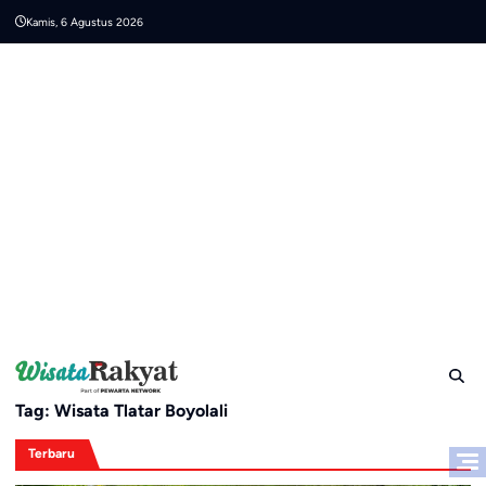
Skip
Kamis, 6 Agustus 2026
to
content
Tag:
Wisata Tlatar Boyolali
Terbaru