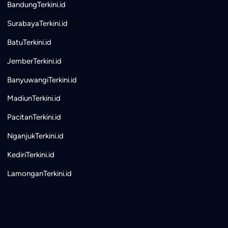
BandungTerkini.id
SurabayaTerkini.id
BatuTerkini.id
JemberTerkini.id
BanyuwangiTerkini.id
MadiunTerkini.id
PacitanTerkini.id
NganjukTerkini.id
KediriTerkini.id
LamonganTerkini.id