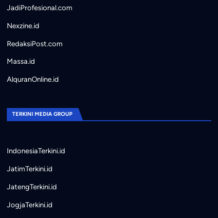
JadiProfesional.com
Nexzine.id
RedaksiPost.com
Massa.id
AlquranOnline.id
TERKINI MEDIA GROUP
IndonesiaTerkini.id
JatimTerkini.id
JatengTerkini.id
JogjaTerkini.id