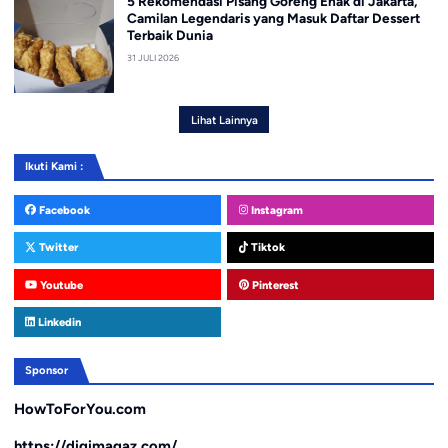
5 Rekomendasi Pisang Goreng Enak di Jakarta,
Camilan Legendaris yang Masuk Daftar Dessert
Terbaik Dunia
31 JULI 2026
Lihat Lainnya
Ikuti Kami :
Facebook
Instagram
Twitter
Tiktok
Youtube
Pinterest
Linkedin
Sponsor
HowToForYou.com
https://digimagaz.com/