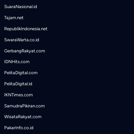
SuaraNasional.id
Tajam.net
RepublikIndonesia.net
SwaraWarta.co.id
GerbangRakyat.com
IDNHits.com
PelitaDigital.com
PelitaDigital.id
IKNTimes.com
SamudraPikiran.com
WisataRakyat.com
PakarInfo.co.id