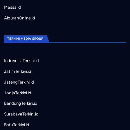
Massa.id
AlquranOnline.id
TERKINI MEDIA GROUP
IndonesiaTerkini.id
JatimTerkini.id
JatengTerkini.id
JogjaTerkini.id
BandungTerkini.id
SurabayaTerkini.id
BatuTerkini.id