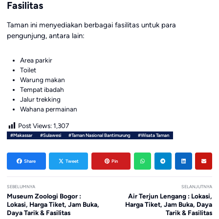
Fasilitas
Taman ini menyediakan berbagai fasilitas untuk para
pengunjung, antara lain:
Area parkir
Toilet
Warung makan
Tempat ibadah
Jalur trekking
Wahana permainan
Post Views:
1,307
#Makassar
#Sulawesi
#Taman Nasional Bantimurung
#Wisata Taman
Share
Tweet
Pin
SEBELUMNYA
SELANJUTNYA
Museum Zoologi Bogor :
Air Terjun Lengang : Lokasi,
Lokasi, Harga Tiket, Jam Buka,
Harga Tiket, Jam Buka, Daya
Daya Tarik & Fasilitas
Tarik & Fasilitas