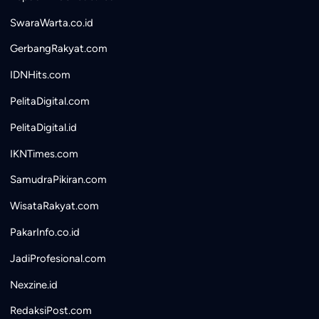
SwaraWarta.co.id
GerbangRakyat.com
IDNHits.com
PelitaDigital.com
PelitaDigital.id
IKNTimes.com
SamudraPikiran.com
WisataRakyat.com
PakarInfo.co.id
JadiProfesional.com
Nexzine.id
RedaksiPost.com