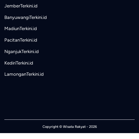
JemberTerkini.id
BanyuwangiTerkini.id
MadiunTerkini.id
PacitanTerkini.id
NganjukTerkini.id
KediriTerkini.id
LamonganTerkini.id
Copyright ©
Wisata Rakyat
- 2026