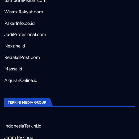
SamudraPikiran.com
WisataRakyat.com
PakarInfo.co.id
JadiProfesional.com
Nexzine.id
RedaksiPost.com
Massa.id
AlquranOnline.id
TERKINI MEDIA GROUP
IndonesiaTerkini.id
JatimTerkini.id