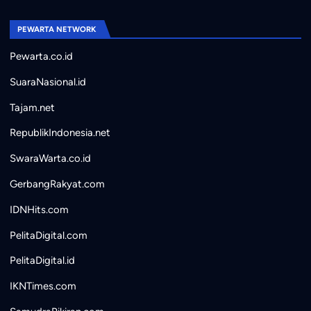
PEWARTA NETWORK
Pewarta.co.id
SuaraNasional.id
Tajam.net
RepublikIndonesia.net
SwaraWarta.co.id
GerbangRakyat.com
IDNHits.com
PelitaDigital.com
PelitaDigital.id
IKNTimes.com