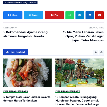
#Taman Nasional Way Kambas
Share
Tweet
Pin
SEBELUMNYA
SELANJUTNYA
5 Rekomendasi Ayam Goreng
12 Ide Menu Lebaran Selain
ala Timur Tengah di Jakarta
Opor, Pilihan Variatif agar
Sajian Tidak Monoton
Artikel Terkait
ATA
DESTINASI WISATA
DESTINASI WISAT
akar Enak di Jakarta
15 Tempat Wisata Tulungagung
Air Terjun Tingka
erjangkau
Murah dan Populer, Cocok untuk
Selatan, Wisata 
Liburan Hemat Bersama Keluarga
Kolam Alami