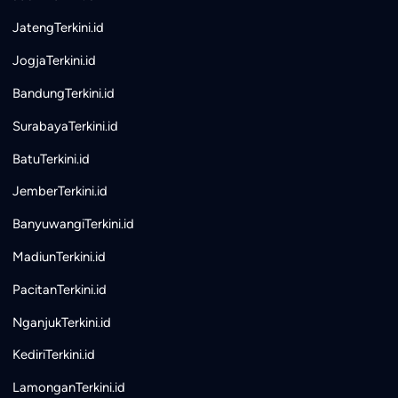
JatengTerkini.id
JogjaTerkini.id
BandungTerkini.id
SurabayaTerkini.id
BatuTerkini.id
JemberTerkini.id
BanyuwangiTerkini.id
MadiunTerkini.id
PacitanTerkini.id
NganjukTerkini.id
KediriTerkini.id
LamonganTerkini.id