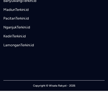
BanyuwangiTerkini.id
MadiunTerkini.id
PacitanTerkini.id
NganjukTerkini.id
KediriTerkini.id
LamonganTerkini.id
Copyright ©
Wisata Rakyat
- 2026