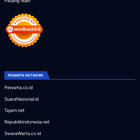
Pasang Iklan
PEWARTA NETWORK
Pewarta.co.id
SuaraNasional.id
Tajam.net
RepublikIndonesia.net
SwaraWarta.co.id