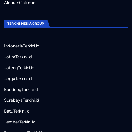
AlquranOnline.id
TERKINI MEDIA GROUP
IndonesiaTerkini.id
JatimTerkini.id
JatengTerkini.id
JogjaTerkini.id
BandungTerkini.id
SurabayaTerkini.id
BatuTerkini.id
JemberTerkini.id