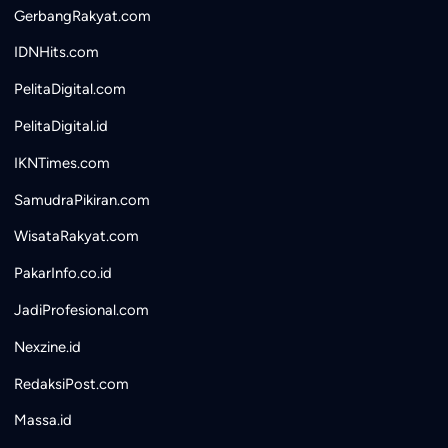
GerbangRakyat.com
IDNHits.com
PelitaDigital.com
PelitaDigital.id
IKNTimes.com
SamudraPikiran.com
WisataRakyat.com
PakarInfo.co.id
JadiProfesional.com
Nexzine.id
RedaksiPost.com
Massa.id