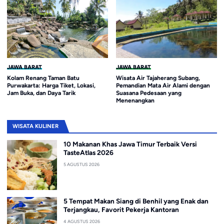
JAWA BARAT
JAWA BARAT
Kolam Renang Taman Batu
Wisata Air Tajaherang Subang,
Purwakarta: Harga Tiket, Lokasi,
Pemandian Mata Air Alami dengan
Jam Buka, dan Daya Tarik
Suasana Pedesaan yang
Menenangkan
WISATA KULINER
10 Makanan Khas Jawa Timur Terbaik Versi
TasteAtlas 2026
5 AGUSTUS 2026
5 Tempat Makan Siang di Benhil yang Enak dan
Terjangkau, Favorit Pekerja Kantoran
4 AGUSTUS 2026