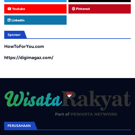
Youtube
Pinterest
Linkedin
Sponsor
HowToForYou.com
https://digimagaz.com/
PERUSAHAAN