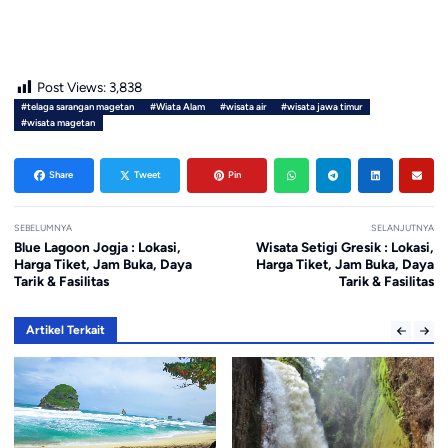
Post Views:
3,838
#telaga sarangan magetan
#Wiata Alam
#wisata air
#wisata jawa timur
#wisata magetan
Share
Tweet
Pin
SEBELUMNYA
SELANJUTNYA
Blue Lagoon Jogja : Lokasi,
Wisata Setigi Gresik : Lokasi,
Harga Tiket, Jam Buka, Daya
Harga Tiket, Jam Buka, Daya
Tarik & Fasilitas
Tarik & Fasilitas
Artikel Terkait