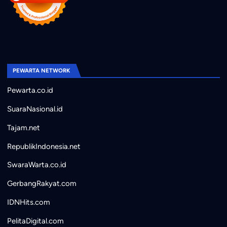
PEWARTA NETWORK
Pewarta.co.id
SuaraNasional.id
Tajam.net
RepublikIndonesia.net
SwaraWarta.co.id
GerbangRakyat.com
IDNHits.com
PelitaDigital.com