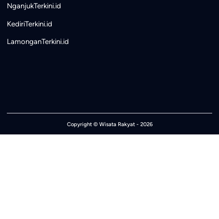
NganjukTerkini.id
KediriTerkini.id
LamonganTerkini.id
Copyright ©
Wisata Rakyat
- 2026