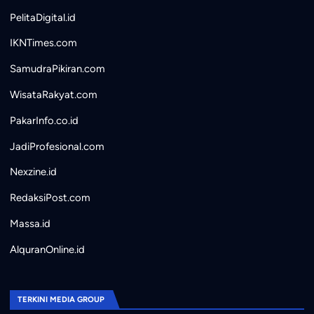
PelitaDigital.id
IKNTimes.com
SamudraPikiran.com
WisataRakyat.com
PakarInfo.co.id
JadiProfesional.com
Nexzine.id
RedaksiPost.com
Massa.id
AlquranOnline.id
TERKINI MEDIA GROUP