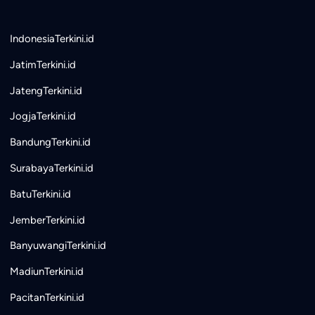
IndonesiaTerkini.id
JatimTerkini.id
JatengTerkini.id
JogjaTerkini.id
BandungTerkini.id
SurabayaTerkini.id
BatuTerkini.id
JemberTerkini.id
BanyuwangiTerkini.id
MadiunTerkini.id
PacitanTerkini.id