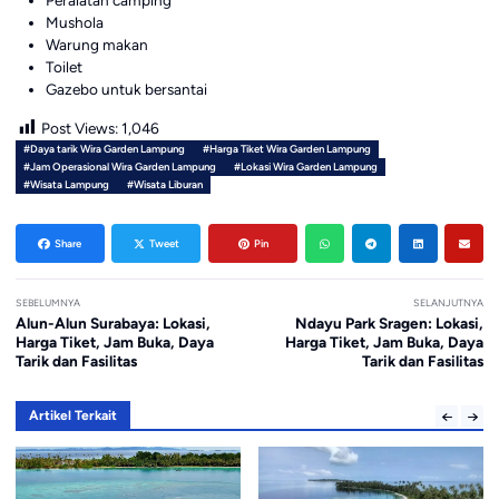
Peralatan camping
Mushola
Warung makan
Toilet
Gazebo untuk bersantai
Post Views:
1,046
#Daya tarik Wira Garden Lampung
#Harga Tiket Wira Garden Lampung
#Jam Operasional Wira Garden Lampung
#Lokasi Wira Garden Lampung
#Wisata Lampung
#Wisata Liburan
Share
Tweet
Pin
SEBELUMNYA
SELANJUTNYA
Alun-Alun Surabaya: Lokasi,
Ndayu Park Sragen: Lokasi,
Harga Tiket, Jam Buka, Daya
Harga Tiket, Jam Buka, Daya
Tarik dan Fasilitas
Tarik dan Fasilitas
Artikel Terkait