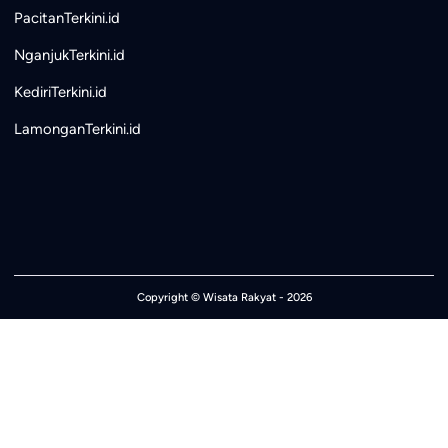
PacitanTerkini.id
NganjukTerkini.id
KediriTerkini.id
LamonganTerkini.id
Copyright ©
Wisata Rakyat
- 2026