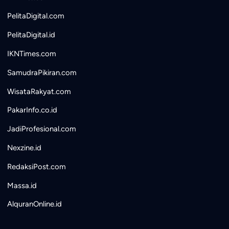
PelitaDigital.com
PelitaDigital.id
IKNTimes.com
SamudraPikiran.com
WisataRakyat.com
PakarInfo.co.id
JadiProfesional.com
Nexzine.id
RedaksiPost.com
Massa.id
AlquranOnline.id