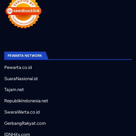
PEWARTA NETWORK
Pewarta.co.id
SuaraNasional.id
Tajam.net
RepublikIndonesia.net
SwaraWarta.co.id
GerbangRakyat.com
IDNHits.com