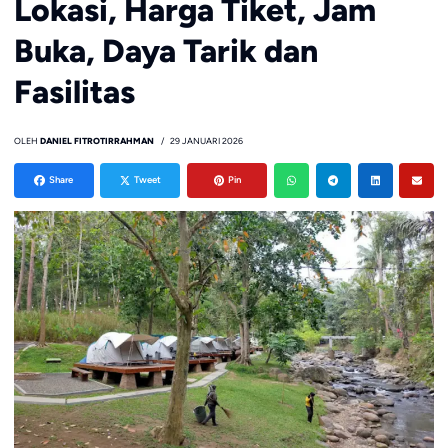
Lokasi, Harga Tiket, Jam
Buka, Daya Tarik dan
Fasilitas
OLEH
DANIEL FITROTIRRAHMAN
29 JANUARI 2026
Share
Tweet
Pin