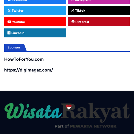
Twitter
Tiktok
Youtube
Pinterest
Linkedin
Sponsor
HowToForYou.com
https://digimagaz.com/