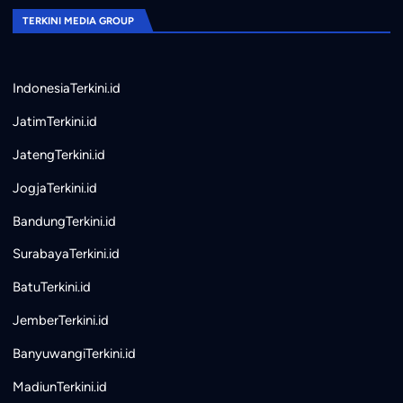
TERKINI MEDIA GROUP
IndonesiaTerkini.id
JatimTerkini.id
JatengTerkini.id
JogjaTerkini.id
BandungTerkini.id
SurabayaTerkini.id
BatuTerkini.id
JemberTerkini.id
BanyuwangiTerkini.id
MadiunTerkini.id