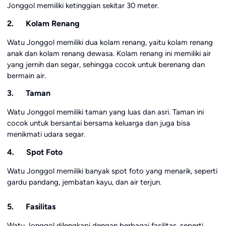
Jonggol memiliki ketinggian sekitar 30 meter.
2. Kolam Renang
Watu Jonggol memiliki dua kolam renang, yaitu kolam renang
anak dan kolam renang dewasa. Kolam renang ini memiliki air
yang jernih dan segar, sehingga cocok untuk berenang dan
bermain air.
3. Taman
Watu Jonggol memiliki taman yang luas dan asri. Taman ini
cocok untuk bersantai bersama keluarga dan juga bisa
menikmati udara segar.
4. Spot Foto
Watu Jonggol memiliki banyak spot foto yang menarik, seperti
gardu pandang, jembatan kayu, dan air terjun.
5. Fasilitas
Watu Jonggol dilengkapi dengan berbagai fasilitas, seperti