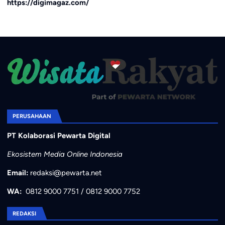
https://digimagaz.com/
PERUSAHAAN
PT Kolaborasi Pewarta Digital
Ekosistem Media Online Indonesia
Email:
redaksi@pewarta.net
WA:
0812 9000 7751
/
0812 9000 7752
REDAKSI