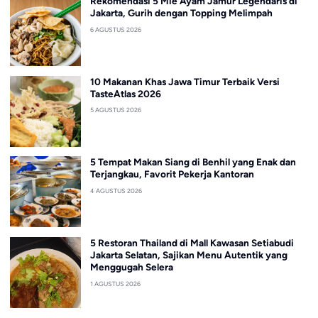
Rekomendasi 5 Mie Ayam Jamur Legendaris di
Jakarta, Gurih dengan Topping Melimpah
6 AGUSTUS 2026
10 Makanan Khas Jawa Timur Terbaik Versi
TasteAtlas 2026
5 AGUSTUS 2026
5 Tempat Makan Siang di Benhil yang Enak dan
Terjangkau, Favorit Pekerja Kantoran
4 AGUSTUS 2026
5 Restoran Thailand di Mall Kawasan Setiabudi
Jakarta Selatan, Sajikan Menu Autentik yang
Menggugah Selera
1 AGUSTUS 2026