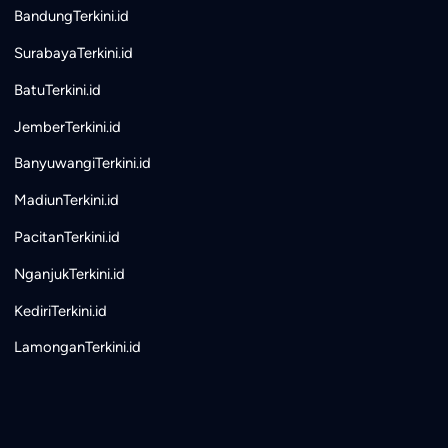
BandungTerkini.id
SurabayaTerkini.id
BatuTerkini.id
JemberTerkini.id
BanyuwangiTerkini.id
MadiunTerkini.id
PacitanTerkini.id
NganjukTerkini.id
KediriTerkini.id
LamonganTerkini.id