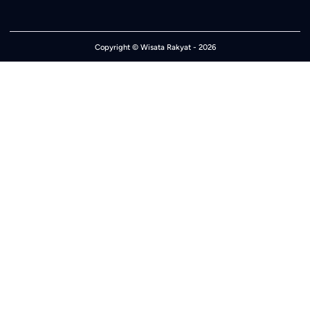
Copyright ©
Wisata Rakyat
- 2026