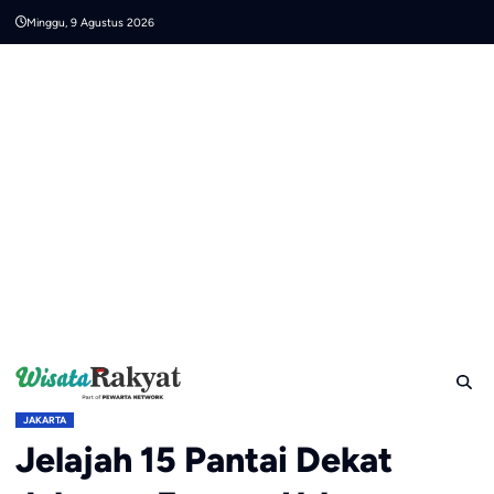
Skip
Minggu, 9 Agustus 2026
to
content
JAKARTA
Jelajah 15 Pantai Dekat