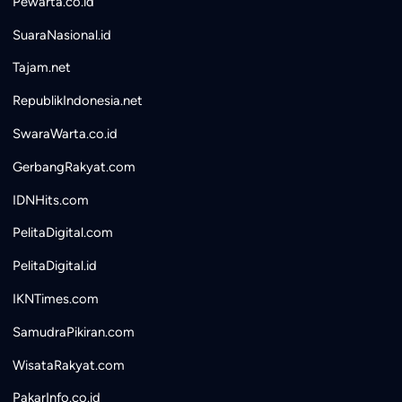
Pewarta.co.id
SuaraNasional.id
Tajam.net
RepublikIndonesia.net
SwaraWarta.co.id
GerbangRakyat.com
IDNHits.com
PelitaDigital.com
PelitaDigital.id
IKNTimes.com
SamudraPikiran.com
WisataRakyat.com
PakarInfo.co.id