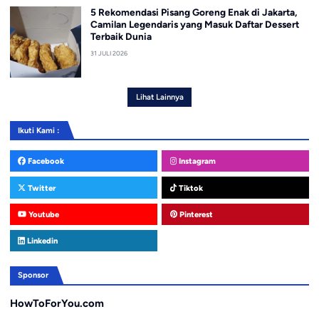
5 Rekomendasi Pisang Goreng Enak di Jakarta,
Camilan Legendaris yang Masuk Daftar Dessert
Terbaik Dunia
31 JULI 2026
Lihat Lainnya
Ikuti Kami :
Facebook
Instagram
Twitter
Tiktok
Youtube
Pinterest
Linkedin
Sponsor
HowToForYou.com