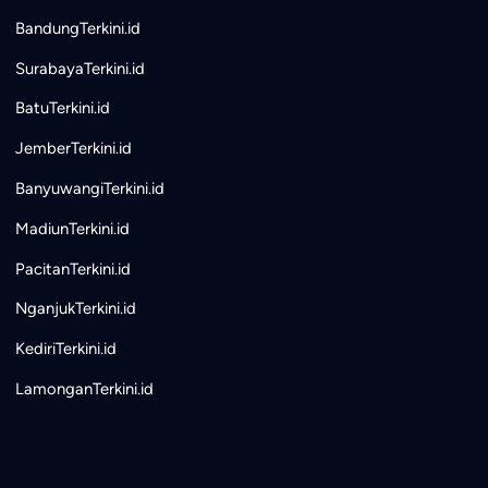
BandungTerkini.id
SurabayaTerkini.id
BatuTerkini.id
JemberTerkini.id
BanyuwangiTerkini.id
MadiunTerkini.id
PacitanTerkini.id
NganjukTerkini.id
KediriTerkini.id
LamonganTerkini.id