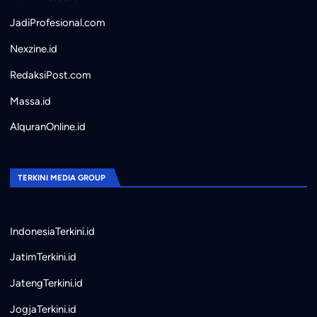
JadiProfesional.com
Nexzine.id
RedaksiPost.com
Massa.id
AlquranOnline.id
TERKINI MEDIA GROUP
IndonesiaTerkini.id
JatimTerkini.id
JatengTerkini.id
JogjaTerkini.id