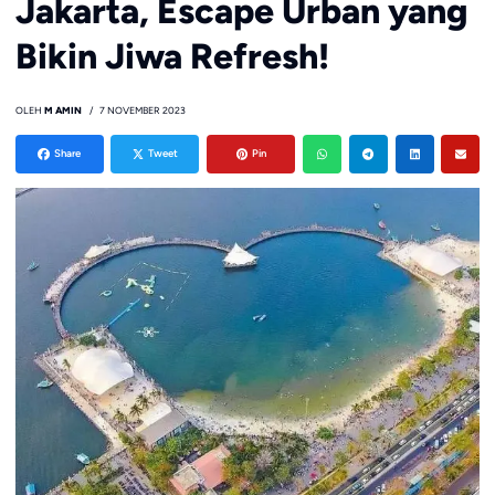
Jakarta, Escape Urban yang
Bikin Jiwa Refresh!
OLEH
M AMIN
7 NOVEMBER 2023
Share
Tweet
Pin