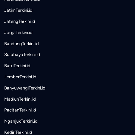
JatimTerkini.id
JatengTerkini.id
JogjaTerkini.id
BandungTerkini.id
SurabayaTerkini.id
BatuTerkini.id
JemberTerkini.id
BanyuwangiTerkini.id
MadiunTerkini.id
PacitanTerkini.id
NganjukTerkini.id
KediriTerkini.id