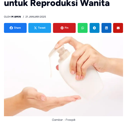
untuk Reproduksi Wanita
OLEH
M AMIN
21 JANUARI 2025
Share
Tweet
Pin
Gambar : Freepik