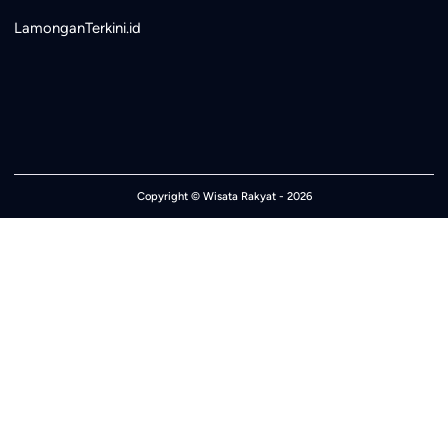
LamonganTerkini.id
Copyright ©
Wisata Rakyat
- 2026