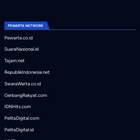
PEWARTA NETWORK
Pewarta.co.id
SuaraNasional.id
Tajam.net
RepublikIndonesia.net
SwaraWarta.co.id
GerbangRakyat.com
IDNHits.com
PelitaDigital.com
PelitaDigital.id