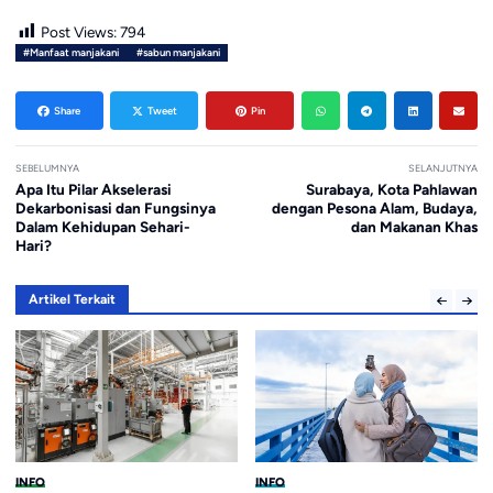
Post Views:
794
#Manfaat manjakani
#sabun manjakani
Share
Tweet
Pin
SEBELUMNYA
SELANJUTNYA
Apa Itu Pilar Akselerasi
Surabaya, Kota Pahlawan
Dekarbonisasi dan Fungsinya
dengan Pesona Alam, Budaya,
Dalam Kehidupan Sehari-
dan Makanan Khas
Hari?
Artikel Terkait
INFO
INFO