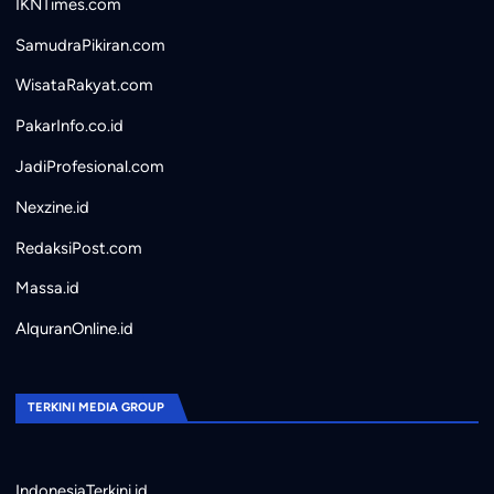
IKNTimes.com
SamudraPikiran.com
WisataRakyat.com
PakarInfo.co.id
JadiProfesional.com
Nexzine.id
RedaksiPost.com
Massa.id
AlquranOnline.id
TERKINI MEDIA GROUP
IndonesiaTerkini.id