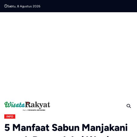
Skip
Sabtu, 8 Agustus 2026
to
content
INFO
5 Manfaat Sabun Manjakani