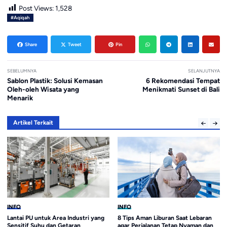
Post Views:
1,528
#Aqiqah
Share
Tweet
Pin
SEBELUMNYA
SELANJUTNYA
Sablon Plastik: Solusi Kemasan
6 Rekomendasi Tempat
Oleh-oleh Wisata yang
Menikmati Sunset di Bali
Menarik
Artikel Terkait
INFO
INFO
ng
8 Tips Aman Liburan Saat Lebaran
Prediksi Esport Valorant Masters
agar Perjalanan Tetap Nyaman dan
London 2026