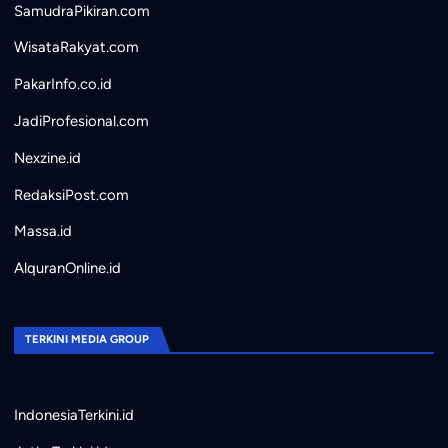
SamudraPikiran.com
WisataRakyat.com
PakarInfo.co.id
JadiProfesional.com
Nexzine.id
RedaksiPost.com
Massa.id
AlquranOnline.id
TERKINI MEDIA GROUP
IndonesiaTerkini.id