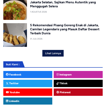
Jakarta Selatan, Sajikan Menu Autentik yang
Menggugah Selera
1 AGUSTUS 2026
5 Rekomendasi Pisang Goreng Enak di Jakarta,
Camilan Legendaris yang Masuk Daftar Dessert
Terbaik Dunia
31 JULI 2026
Lihat Lainnya
Ikuti Kami :
Facebook
Instagram
Twitter
Tiktok
Youtube
Pinterest
Linkedin