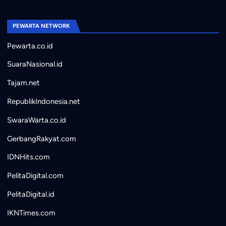
PEWARTA NETWORK
Pewarta.co.id
SuaraNasional.id
Tajam.net
RepublikIndonesia.net
SwaraWarta.co.id
GerbangRakyat.com
IDNHits.com
PelitaDigital.com
PelitaDigital.id
IKNTimes.com