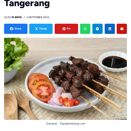
Tangerang
OLEH
M AMIN
3 SEPTEMBER 2023
Share
Tweet
Pin
Gambar : fixpalembang.com