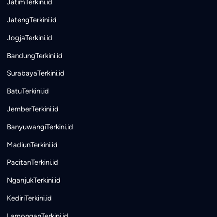
JatimTerkini.id
JatengTerkini.id
JogjaTerkini.id
BandungTerkini.id
SurabayaTerkini.id
BatuTerkini.id
JemberTerkini.id
BanyuwangiTerkini.id
MadiunTerkini.id
PacitanTerkini.id
NganjukTerkini.id
KediriTerkini.id
LamonganTerkini.id