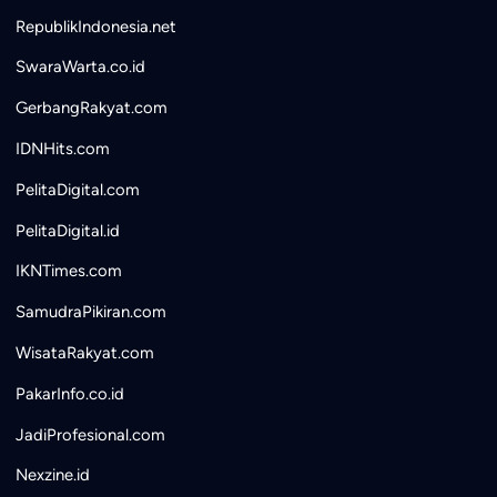
RepublikIndonesia.net
SwaraWarta.co.id
GerbangRakyat.com
IDNHits.com
PelitaDigital.com
PelitaDigital.id
IKNTimes.com
SamudraPikiran.com
WisataRakyat.com
PakarInfo.co.id
JadiProfesional.com
Nexzine.id