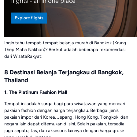
Ingin tahu tempat-tempat belanja murah di Bangkok (Krung
Thep Maha Nakhon)? Berikut adalah beberapa rekomendasi
dari WisataRakyat:
8 Destinasi Belanja Terjangkau di Bangkok,
Thailand
1. The Platinum Fashion Mall
Tempat ini adalah surga bagi para wisatawan yang mencari
pakaian fashion dengan harga terjangkau. Berbagai jenis
pakaian impor dari Korea, Jepang, Hong Kong, Tiongkok, dan
negara lain dapat ditemukan di sini. Selain pakaian, tersedia
juga sepatu, tas, dan aksesoris lainnya dengan harga grosir