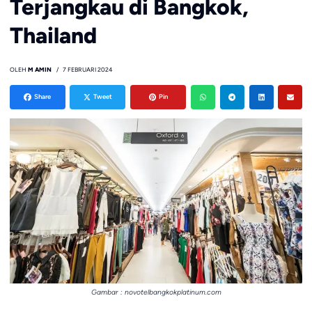
Terjangkau di Bangkok,
Thailand
OLEH
M AMIN
7 FEBRUARI 2024
Share
Tweet
Pin
Gambar : novotelbangkokplatinum.com