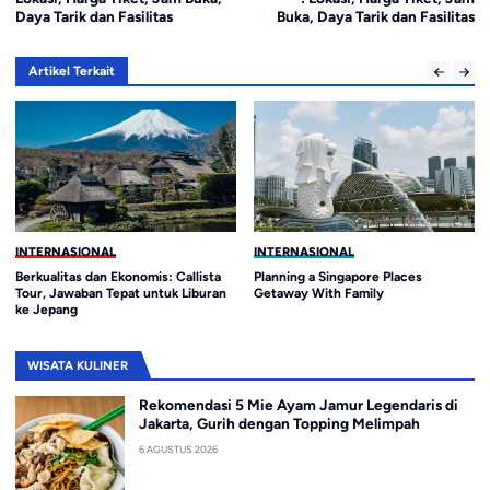
Daya Tarik dan Fasilitas
Buka, Daya Tarik dan Fasilitas
Artikel Terkait
INTERNASIONAL
INTERNASIONAL
Berkualitas dan Ekonomis: Callista
Planning a Singapore Places
Tour, Jawaban Tepat untuk Liburan
Getaway With Family
ke Jepang
WISATA KULINER
Rekomendasi 5 Mie Ayam Jamur Legendaris di
Jakarta, Gurih dengan Topping Melimpah
6 AGUSTUS 2026