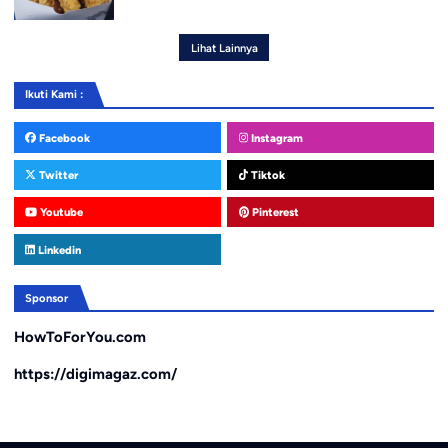
Lihat Lainnya
Ikuti Kami :
Facebook
Instagram
Twitter
Tiktok
Youtube
Pinterest
Linkedin
Sponsor
HowToForYou.com
https://digimagaz.com/