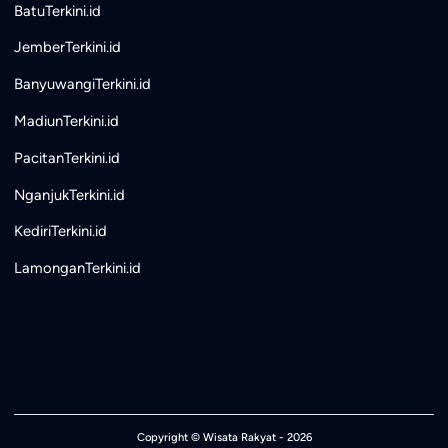
BatuTerkini.id
JemberTerkini.id
BanyuwangiTerkini.id
MadiunTerkini.id
PacitanTerkini.id
NganjukTerkini.id
KediriTerkini.id
LamonganTerkini.id
Copyright ©
Wisata Rakyat
- 2026