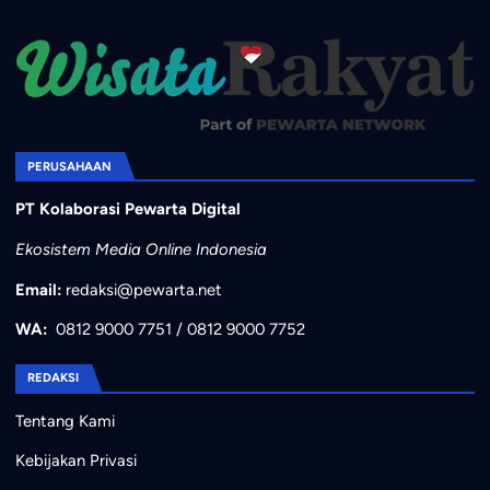
PERUSAHAAN
PT Kolaborasi Pewarta Digital
Ekosistem Media Online Indonesia
Email:
redaksi@pewarta.net
WA:
0812 9000 7751
/
0812 9000 7752
REDAKSI
Tentang Kami
Kebijakan Privasi