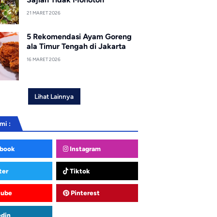
21 MARET 2026
5 Rekomendasi Ayam Goreng
ala Timur Tengah di Jakarta
16 MARET 2026
Lihat Lainnya
mi :
book
Instagram
ter
Tiktok
tube
Pinterest
edin