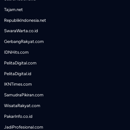
Tajam.net
RepublikIndonesia.net
SwaraWarta.co.id
GerbangRakyat.com
IDNHits.com
PelitaDigital.com
PelitaDigital.id
IKNTimes.com
SamudraPikiran.com
WisataRakyat.com
PakarInfo.co.id
JadiProfesional.com