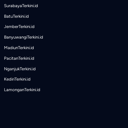
SurabayaTerkini.id
BatuTerkini.id
JemberTerkini.id
BanyuwangiTerkini.id
MadiunTerkini.id
PacitanTerkini.id
NganjukTerkini.id
KediriTerkini.id
LamonganTerkini.id