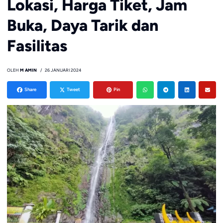
Lokasi, Harga Tiket, Jam
Buka, Daya Tarik dan
Fasilitas
OLEH
M AMIN
26 JANUARI 2024
Share
Tweet
Pin