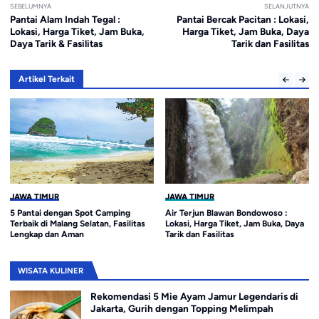
SEBELUMNYA
SELANJUTNYA
Pantai Alam Indah Tegal :
Pantai Bercak Pacitan : Lokasi,
Lokasi, Harga Tiket, Jam Buka,
Harga Tiket, Jam Buka, Daya
Daya Tarik & Fasilitas
Tarik dan Fasilitas
Artikel Terkait
JAWA TIMUR
JAWA TIMUR
Air Terjun Blawan Bondowoso :
14 Pantai di Surabaya dan Sekitarnya
Lokasi, Harga Tiket, Jam Buka, Daya
yang Cocok untuk Liburan Keluarga
Tarik dan Fasilitas
WISATA KULINER
Rekomendasi 5 Mie Ayam Jamur Legendaris di
Jakarta, Gurih dengan Topping Melimpah