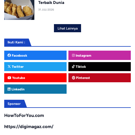
Terbaik Dunia
31 JULI 2026
Lihat Lainnya
Ikuti Kami :
Facebook
Instagram
Twitter
Tiktok
Youtube
Pinterest
Linkedin
Sponsor
HowToForYou.com
https://digimagaz.com/