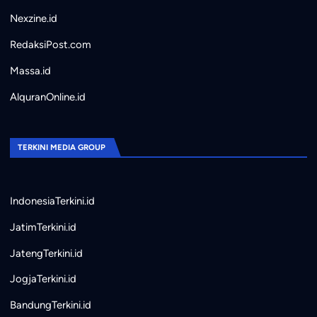
Nexzine.id
RedaksiPost.com
Massa.id
AlquranOnline.id
TERKINI MEDIA GROUP
IndonesiaTerkini.id
JatimTerkini.id
JatengTerkini.id
JogjaTerkini.id
BandungTerkini.id