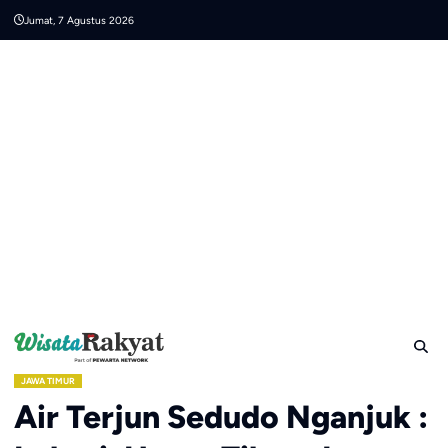
Skip
Jumat, 7 Agustus 2026
to
content
JAWA TIMUR
Air Terjun Sedudo Nganjuk :