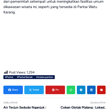
dari pemerintah setempat untuk meningkatkan fasilitas umum
dikawasan wisata ini, seperti yang tersedia di Pantai Watu
Karang.
Post Views:
1,294
#Pantai
#Pantai Bercak
#wisata pacitan
Share
Tweet
Pin
SEBELUMNYA
SELANJUTNYA
Air Terjun Sedudo Nganjuk :
Coban Glotak Malang : Lokasi,