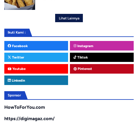
Lihat Lainnya
Ikuti Kami :
Facebook
Instagram
Twitter
Tiktok
Youtube
Pinterest
Linkedin
Sponsor
HowToForYou.com
https://digimagaz.com/