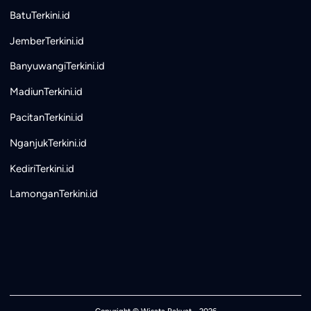
BatuTerkini.id
JemberTerkini.id
BanyuwangiTerkini.id
MadiunTerkini.id
PacitanTerkini.id
NganjukTerkini.id
KediriTerkini.id
LamonganTerkini.id
Copyright ©
Wisata Rakyat
- 2026