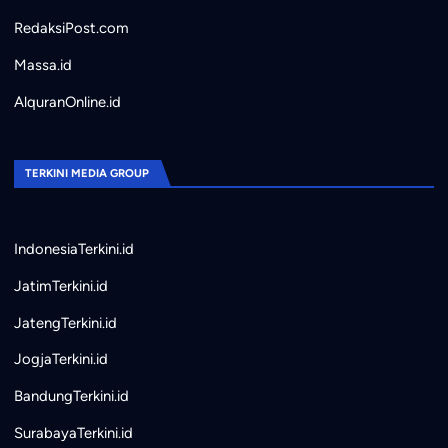
RedaksiPost.com
Massa.id
AlquranOnline.id
TERKINI MEDIA GROUP
IndonesiaTerkini.id
JatimTerkini.id
JatengTerkini.id
JogjaTerkini.id
BandungTerkini.id
SurabayaTerkini.id