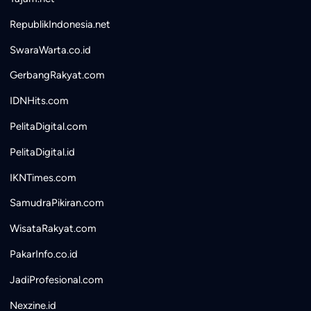
RepublikIndonesia.net
SwaraWarta.co.id
GerbangRakyat.com
IDNHits.com
PelitaDigital.com
PelitaDigital.id
IKNTimes.com
SamudraPikiran.com
WisataRakyat.com
PakarInfo.co.id
JadiProfesional.com
Nexzine.id