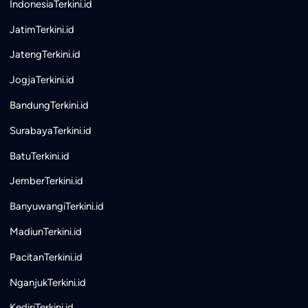
IndonesiaTerkini.id
JatimTerkini.id
JatengTerkini.id
JogjaTerkini.id
BandungTerkini.id
SurabayaTerkini.id
BatuTerkini.id
JemberTerkini.id
BanyuwangiTerkini.id
MadiunTerkini.id
PacitanTerkini.id
NganjukTerkini.id
KediriTerkini.id