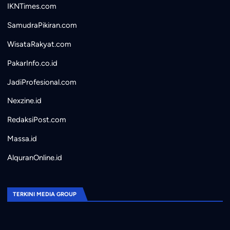
IKNTimes.com
SamudraPikiran.com
WisataRakyat.com
PakarInfo.co.id
JadiProfesional.com
Nexzine.id
RedaksiPost.com
Massa.id
AlquranOnline.id
TERKINI MEDIA GROUP