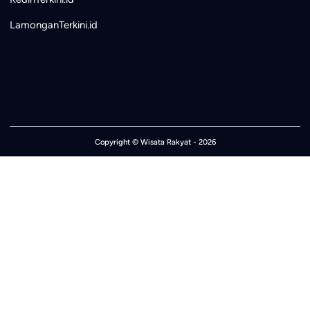
LamonganTerkini.id
Copyright ©
Wisata Rakyat
- 2026