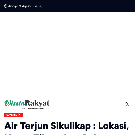
Skip
Minggu, 9 Agustus 2026
to
content
SUMATERA
Air Terjun Sikulikap : Lokasi,