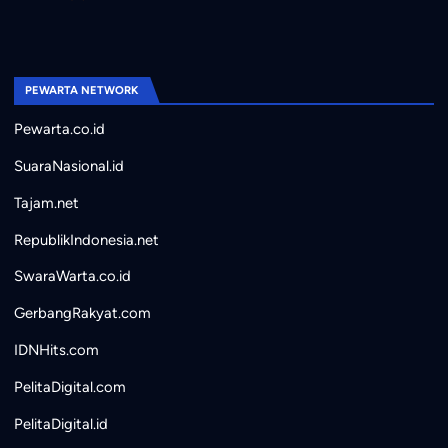
PEWARTA NETWORK
Pewarta.co.id
SuaraNasional.id
Tajam.net
RepublikIndonesia.net
SwaraWarta.co.id
GerbangRakyat.com
IDNHits.com
PelitaDigital.com
PelitaDigital.id