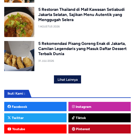
5 Restoran Thailand di Mall Kawasan Setiabudi
Jakarta Selatan, Sajikan Menu Autentik yang
Menggugah Selera
1 AGUSTUS 2026
5 Rekomendasi Pisang Goreng Enak di Jakarta,
Camilan Legendaris yang Masuk Daftar Dessert
Terbaik Dunia
31 JULI 2026
Lihat Lainnya
Ikuti Kami :
Facebook
Instagram
Twitter
Tiktok
Youtube
Pinterest