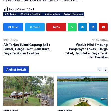
gazebo tempat kita bersantai, dan toilet umum.
Post Views:
1,121
#Air terjun
#Air Terjun Sikulikap
#Wisata Alam
#Wisata Bersetagi
Share
Tweet
Pin
SEBELUMNYA
SELANJUTNYA
Air Terjun Tukad Cepung Bali :
Waduk Mini Embung
Lokasi, Harga Tiket, Jam Buka,
Banjaroya : Lokasi, Harga
Daya Tarik dan Fasilitas
Tiket, Jam Buka, Daya Tarik
dan Fasilitas
Artikel Terkait
SUMATERA
SUMATERA