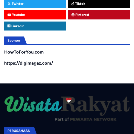
Twitter
Tiktok
Youtube
Pinterest
Linkedin
Sponsor
HowToForYou.com
https://digimagaz.com/
PERUSAHAAN