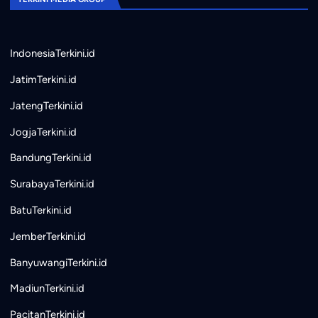
IndonesiaTerkini.id
JatimTerkini.id
JatengTerkini.id
JogjaTerkini.id
BandungTerkini.id
SurabayaTerkini.id
BatuTerkini.id
JemberTerkini.id
BanyuwangiTerkini.id
MadiunTerkini.id
PacitanTerkini.id