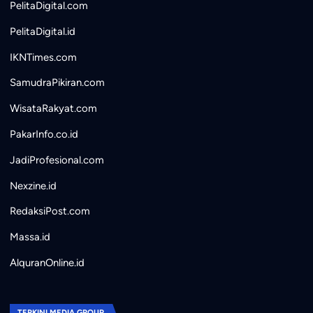
PelitaDigital.com
PelitaDigital.id
IKNTimes.com
SamudraPikiran.com
WisataRakyat.com
PakarInfo.co.id
JadiProfesional.com
Nexzine.id
RedaksiPost.com
Massa.id
AlquranOnline.id
TERKINI MEDIA GROUP