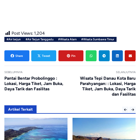
Post Views:
1,204
#Air terjun
#Air Terjun Tanggedu
#Wisata Alam
#Wisata Sumbawa Timur
Share
Tweet
Pin
SEBELUMNYA
SELANJUTNYA
Pantai Bentar Probolinggo :
Wisata Tepi Danau Kota Baru
Lokasi, Harga Tiket, Jam Buka,
Parahyangan: : Lokasi, Harga
Daya Tarik dan Fasilitas
Tiket, Jam Buka, Daya Tarik
dan Fasilitas
Artikel Terkait