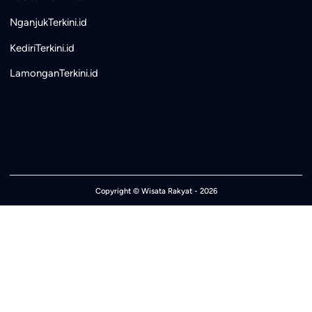
NganjukTerkini.id
KediriTerkini.id
LamonganTerkini.id
Copyright ©
Wisata Rakyat
- 2026