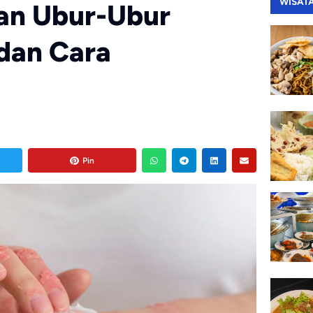
WISAT
an Ubur-Ubur
 dan Cara
Pin