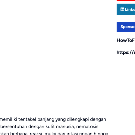
Link
Sponso
HowToF
https:/
emiliki tentakel panjang yang dilengkapi dengan
 bersentuhan dengan kulit manusia, nematosis
 berbagai reaksi, mulai dari iritasi ringan hingga