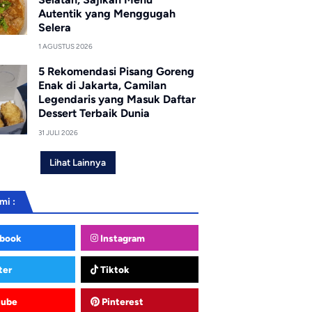
Autentik yang Menggugah
Selera
1 AGUSTUS 2026
5 Rekomendasi Pisang Goreng
Enak di Jakarta, Camilan
Legendaris yang Masuk Daftar
Dessert Terbaik Dunia
31 JULI 2026
Lihat Lainnya
mi :
book
Instagram
ter
Tiktok
tube
Pinterest