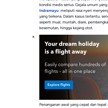
kondisi medis serius. Gejala umum yang
Indramayu
meliputi rasa nyeri menyenga
yang terkena. Dalam kasus tertentu, se
seperti mual, muntah, diare, pembengkak
kesemutan, hingga kejang otot.
Penanganan awal yang cepat dan tepat 