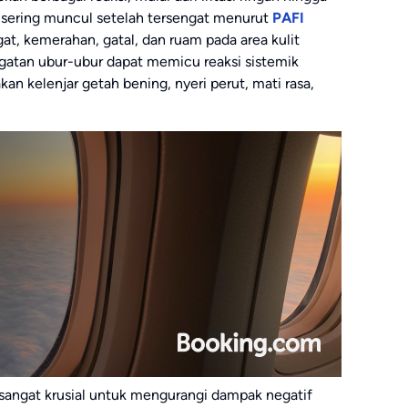
 sering muncul setelah tersengat menurut
PAFI
t, kemerahan, gatal, dan ruam pada area kulit
ngatan ubur-ubur dapat memicu reaksi sistemik
an kelenjar getah bening, nyeri perut, mati rasa,
sangat krusial untuk mengurangi dampak negatif