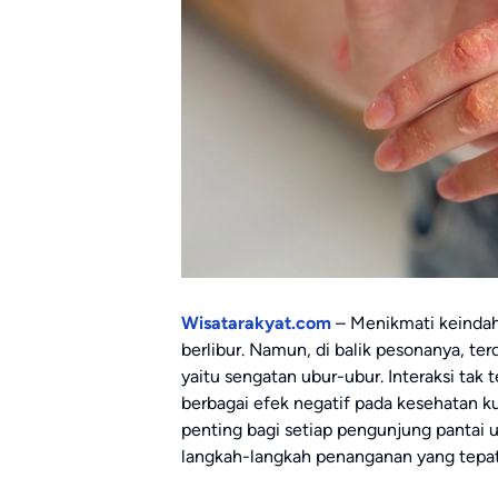
Wisatarakyat.com
– Menikmati keindahan
berlibur. Namun, di balik pesonanya, t
yaitu sengatan ubur-ubur. Interaksi ta
berbagai efek negatif pada kesehatan ku
penting bagi setiap pengunjung pantai 
langkah-langkah penanganan yang tepat 