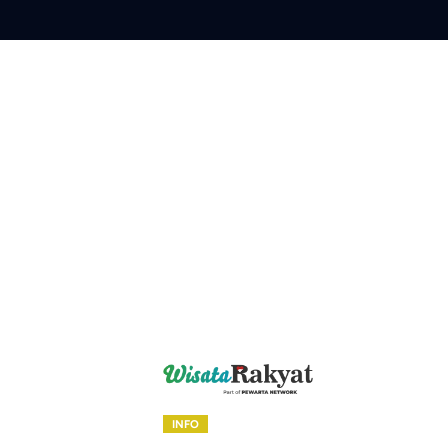
Skip
to
content
INFO