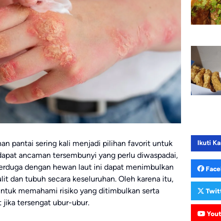
 pantai sering kali menjadi pilihan favorit untuk
Ikuti Ka
erdapat ancaman tersembunyi yang perlu diwaspadai,
k terduga dengan hewan laut ini dapat menimbulkan
Face
lit dan tubuh secara keseluruhan. Oleh karena itu,
untuk memahami risiko yang ditimbulkan serta
Twit
jika tersengat ubur-ubur.
You