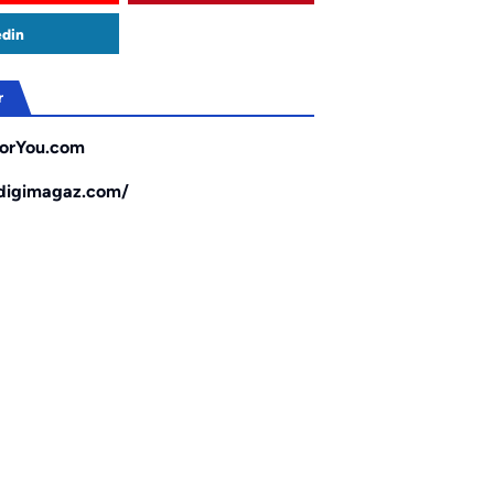
edin
r
orYou.com
/digimagaz.com/