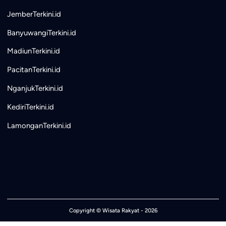
JemberTerkini.id
BanyuwangiTerkini.id
MadiunTerkini.id
PacitanTerkini.id
NganjukTerkini.id
KediriTerkini.id
LamonganTerkini.id
Copyright ©
Wisata Rakyat
- 2026