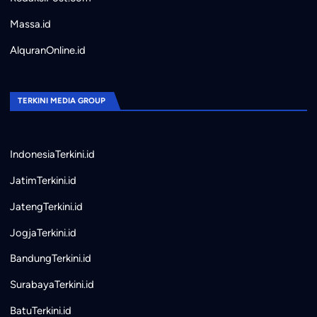
Massa.id
AlquranOnline.id
TERKINI MEDIA GROUP
IndonesiaTerkini.id
JatimTerkini.id
JatengTerkini.id
JogjaTerkini.id
BandungTerkini.id
SurabayaTerkini.id
BatuTerkini.id