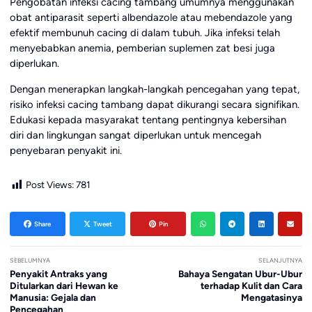
Pengobatan infeksi cacing tambang umumnya menggunakan
obat antiparasit seperti albendazole atau mebendazole yang
efektif membunuh cacing di dalam tubuh. Jika infeksi telah
menyebabkan anemia, pemberian suplemen zat besi juga
diperlukan.
Dengan menerapkan langkah-langkah pencegahan yang tepat,
risiko infeksi cacing tambang dapat dikurangi secara signifikan.
Edukasi kepada masyarakat tentang pentingnya kebersihan
diri dan lingkungan sangat diperlukan untuk mencegah
penyebaran penyakit ini.
Post Views:
781
Share
Tweet
Pin
SEBELUMNYA
SELANJUTNYA
Penyakit Antraks yang
Bahaya Sengatan Ubur-Ubur
Ditularkan dari Hewan ke
terhadap Kulit dan Cara
Manusia: Gejala dan
Mengatasinya
Pencegahan