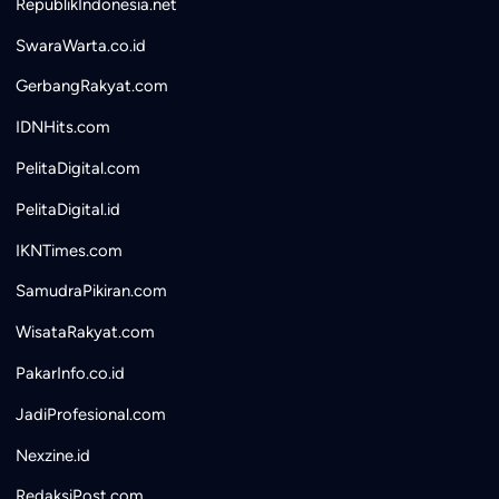
RepublikIndonesia.net
SwaraWarta.co.id
GerbangRakyat.com
IDNHits.com
PelitaDigital.com
PelitaDigital.id
IKNTimes.com
SamudraPikiran.com
WisataRakyat.com
PakarInfo.co.id
JadiProfesional.com
Nexzine.id
RedaksiPost.com