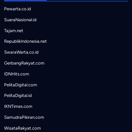
Pewarta.co.id
SuaraNasional.id
Tajam.net
RepublikIndonesia.net
SwaraWarta.co.id
GerbangRakyat.com
IDNHits.com
PelitaDigital.com
PelitaDigital.id
IKNTimes.com
SamudraPikiran.com
WisataRakyat.com