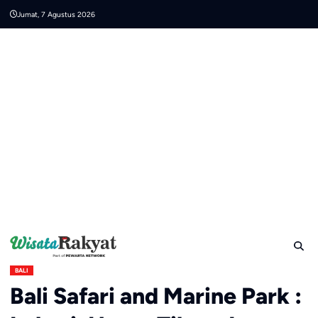
Skip
Jumat, 7 Agustus 2026
to
content
BALI
Bali Safari and Marine Park :