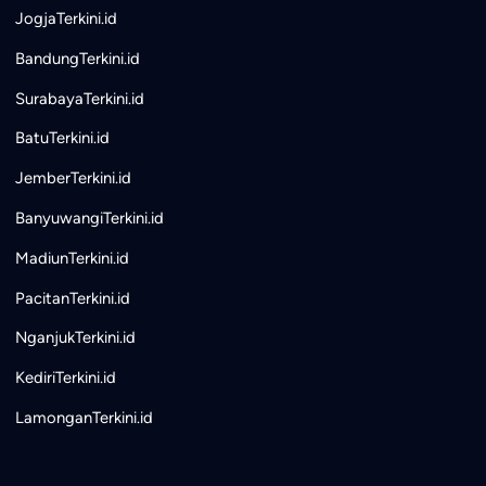
JogjaTerkini.id
BandungTerkini.id
SurabayaTerkini.id
BatuTerkini.id
JemberTerkini.id
BanyuwangiTerkini.id
MadiunTerkini.id
PacitanTerkini.id
NganjukTerkini.id
KediriTerkini.id
LamonganTerkini.id