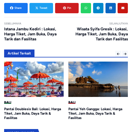
Share
Tweet
Pin
SEBELUMNYA
SELANJUTNYA
Istana Jambu Kediri : Lokasi,
Wisata Syifa Gresik : Lokasi,
Harga Tiket, Jam Buka, Daya
Harga Tiket, Jam Buka, Daya
Tarik dan Fasilitas
Tarik dan Fasilitas
Artikel Terkait
BALI
BALI
rga
Pantai Yeh Gangga: Lokasi, Harga
Ubud Palace Bali : Lokasi, Harga
Tiket, Jam Buka, Daya Tarik &
Tiket, Jam Buka, Daya Tarik dan
Fasilitas
Fasilitas