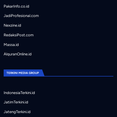
PakarInfo.co.id
JadiProfesional.com
Nexzine.id
RedaksiPost.com
Massa.id
AlquranOnline.id
TERKINI MEDIA GROUP
IndonesiaTerkini.id
JatimTerkini.id
JatengTerkini.id