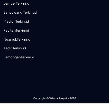
JemberTerkini.id
BanyuwangiTerkini.id
MadiunTerkini.id
PacitanTerkini.id
NganjukTerkini.id
KediriTerkini.id
LamonganTerkini.id
Copyright ©
Wisata Rakyat
- 2026