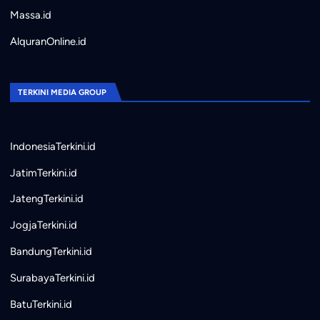
Massa.id
AlquranOnline.id
TERKINI MEDIA GROUP
IndonesiaTerkini.id
JatimTerkini.id
JatengTerkini.id
JogjaTerkini.id
BandungTerkini.id
SurabayaTerkini.id
BatuTerkini.id