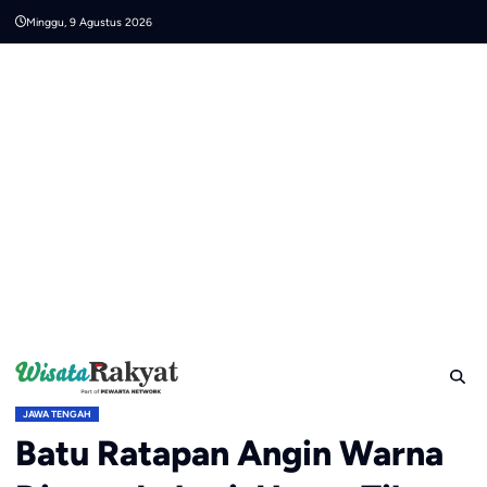
Skip
Minggu, 9 Agustus 2026
to
content
JAWA TENGAH
Batu Ratapan Angin Warna