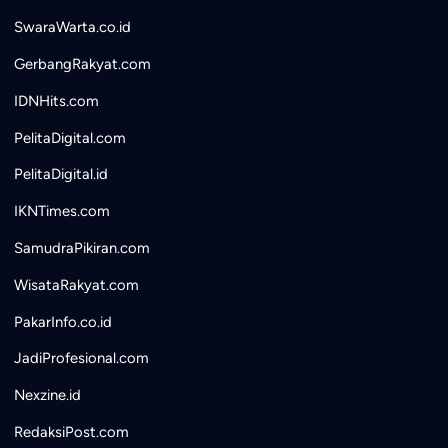
SwaraWarta.co.id
GerbangRakyat.com
IDNHits.com
PelitaDigital.com
PelitaDigital.id
IKNTimes.com
SamudraPikiran.com
WisataRakyat.com
PakarInfo.co.id
JadiProfesional.com
Nexzine.id
RedaksiPost.com