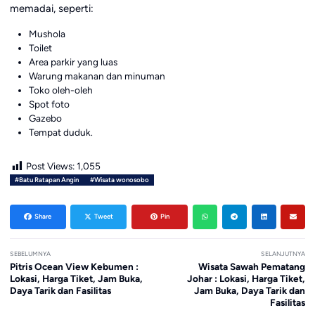
memadai, seperti:
Mushola
Toilet
Area parkir yang luas
Warung makanan dan minuman
Toko oleh-oleh
Spot foto
Gazebo
Tempat duduk.
Post Views:
1,055
#Batu Ratapan Angin
#Wisata wonosobo
Share
Tweet
Pin
SEBELUMNYA
SELANJUTNYA
Pitris Ocean View Kebumen :
Wisata Sawah Pematang
Lokasi, Harga Tiket, Jam Buka,
Johar : Lokasi, Harga Tiket,
Daya Tarik dan Fasilitas
Jam Buka, Daya Tarik dan
Fasilitas