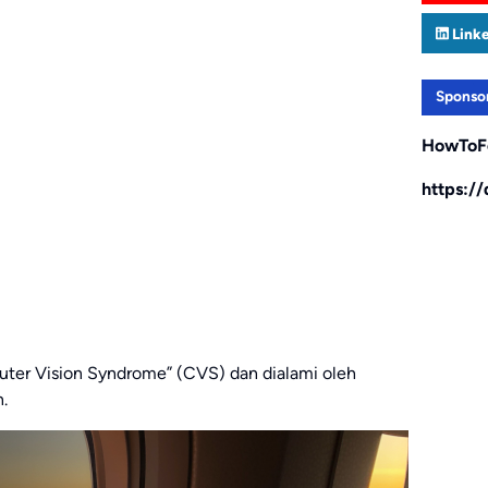
Link
Sponso
HowToF
https:/
puter Vision Syndrome” (CVS) dan dialami oleh
.