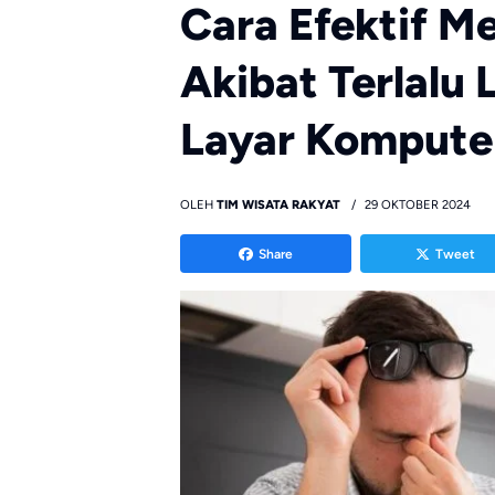
Cara Efektif M
Akibat Terlalu
Layar Kompute
OLEH
TIM WISATA RAKYAT
29 OKTOBER 2024
Share
Tweet