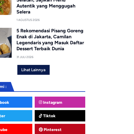
Autentik yang Menggugah
Selera
1 AGUSTUS 2026
5 Rekomendasi Pisang Goreng
Enak di Jakarta, Camilan
Legendaris yang Masuk Daftar
Dessert Terbaik Dunia
31 JULI 2026
Lihat Lainnya
mi :
book
Instagram
ter
Tiktok
tube
Pinterest