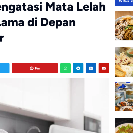
WISAT
engatasi Mata Lelah
 Lama di Depan
r
Pin