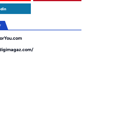
edin
r
orYou.com
/digimagaz.com/