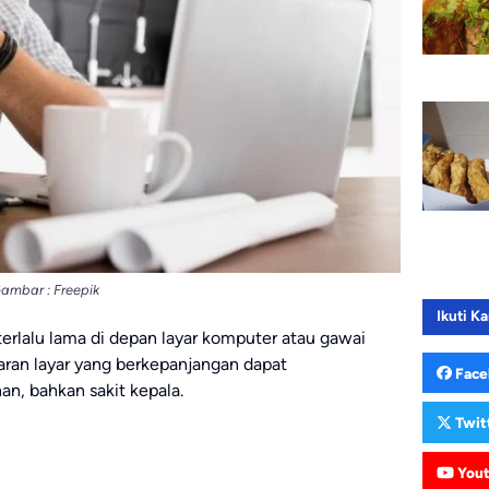
ambar : Freepik
Ikuti Ka
terlalu lama di depan layar komputer atau gawai
aran layar yang berkepanjangan dapat
Face
n, bahkan sakit kepala.
Twit
You