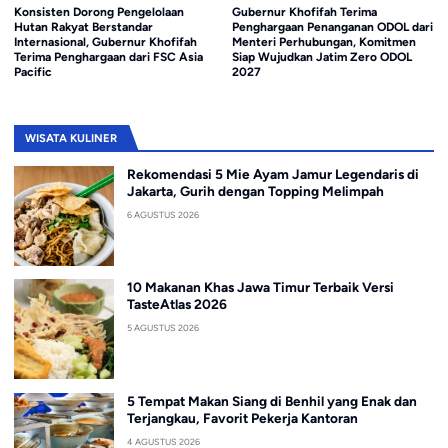
onsisten Dorong Pengelolaan
Gubernur Khofifah Terima
Lov
utan Rakyat Berstandar
Penghargaan Penanganan ODOL dari
Bar
nternasional, Gubernur Khofifah
Menteri Perhubungan, Komitmen
Digi
erima Penghargaan dari FSC Asia
Siap Wujudkan Jatim Zero ODOL
cific
2027
WISATA KULINER
Rekomendasi 5 Mie Ayam Jamur Legendaris di
Jakarta, Gurih dengan Topping Melimpah
6 AGUSTUS 2026
10 Makanan Khas Jawa Timur Terbaik Versi
TasteAtlas 2026
5 AGUSTUS 2026
5 Tempat Makan Siang di Benhil yang Enak dan
Terjangkau, Favorit Pekerja Kantoran
4 AGUSTUS 2026