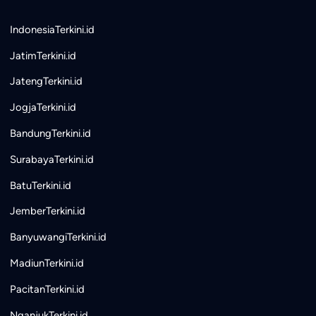
IndonesiaTerkini.id
JatimTerkini.id
JatengTerkini.id
JogjaTerkini.id
BandungTerkini.id
SurabayaTerkini.id
BatuTerkini.id
JemberTerkini.id
BanyuwangiTerkini.id
MadiunTerkini.id
PacitanTerkini.id
NganjukTerkini.id