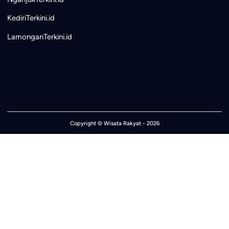
KediriTerkini.id
LamonganTerkini.id
Copyright ©
Wisata Rakyat
- 2026