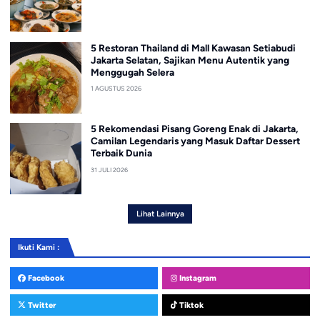
5 Restoran Thailand di Mall Kawasan Setiabudi
Jakarta Selatan, Sajikan Menu Autentik yang
Menggugah Selera
1 AGUSTUS 2026
5 Rekomendasi Pisang Goreng Enak di Jakarta,
Camilan Legendaris yang Masuk Daftar Dessert
Terbaik Dunia
31 JULI 2026
Lihat Lainnya
Ikuti Kami :
Facebook
Instagram
Twitter
Tiktok