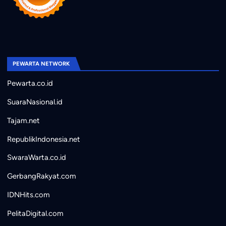
PEWARTA NETWORK
Pewarta.co.id
SuaraNasional.id
Tajam.net
RepublikIndonesia.net
SwaraWarta.co.id
GerbangRakyat.com
IDNHits.com
PelitaDigital.com