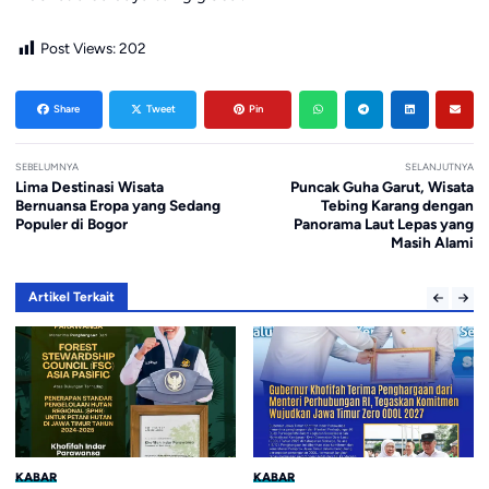
Post Views:
202
Share
Tweet
Pin
SEBELUMNYA
SELANJUTNYA
Lima Destinasi Wisata
Puncak Guha Garut, Wisata
Bernuansa Eropa yang Sedang
Tebing Karang dengan
Populer di Bogor
Panorama Laut Lepas yang
Masih Alami
Artikel Terkait
ABAR
KABAR
KA