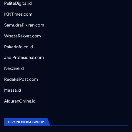
PelitaDigital.id
IKNTimes.com
SamudraPikiran.com
WisataRakyat.com
PakarInfo.co.id
JadiProfesional.com
Nexzine.id
RedaksiPost.com
Massa.id
AlquranOnline.id
TERKINI MEDIA GROUP