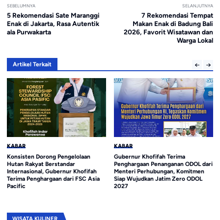
SEBELUMNYA
SELANJUTNYA
5 Rekomendasi Sate Maranggi
7 Rekomendasi Tempat
Enak di Jakarta, Rasa Autentik
Makan Enak di Badung Bali
ala Purwakarta
2026, Favorit Wisatawan dan
Warga Lokal
Artikel Terkait
KABAR
KABAR
Konsisten Dorong Pengelolaan
Gubernur Khofifah Terima
Hutan Rakyat Berstandar
Penghargaan Penanganan ODOL dari
Internasional, Gubernur Khofifah
Menteri Perhubungan, Komitmen
Terima Penghargaan dari FSC Asia
Siap Wujudkan Jatim Zero ODOL
Pacific
2027
WISATA KULINER