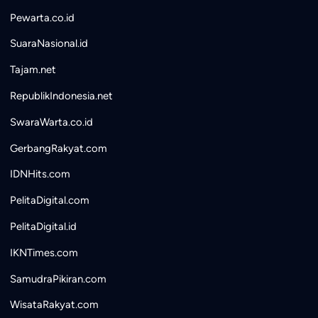
Pewarta.co.id
SuaraNasional.id
Tajam.net
RepublikIndonesia.net
SwaraWarta.co.id
GerbangRakyat.com
IDNHits.com
PelitaDigital.com
PelitaDigital.id
IKNTimes.com
SamudraPikiran.com
WisataRakyat.com