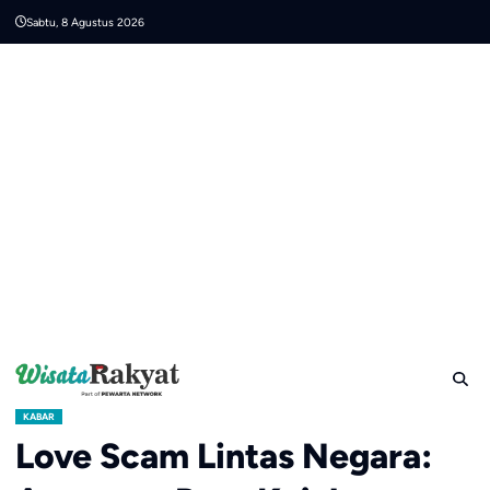
Skip
Sabtu, 8 Agustus 2026
to
content
KABAR
Love Scam Lintas Negara: