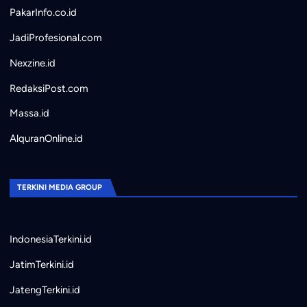
PakarInfo.co.id
JadiProfesional.com
Nexzine.id
RedaksiPost.com
Massa.id
AlquranOnline.id
TERKINI MEDIA GROUP
IndonesiaTerkini.id
JatimTerkini.id
JatengTerkini.id