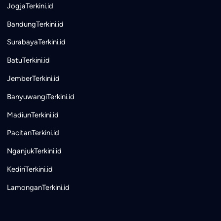
JogjaTerkini.id
BandungTerkini.id
SurabayaTerkini.id
BatuTerkini.id
JemberTerkini.id
BanyuwangiTerkini.id
MadiunTerkini.id
PacitanTerkini.id
NganjukTerkini.id
KediriTerkini.id
LamonganTerkini.id