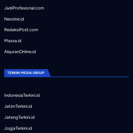
JadiProfesional.com
Nexzine.id
RedaksiPost.com
Massa.id
AlquranOnline.id
TERKINI MEDIA GROUP
IndonesiaTerkini.id
JatimTerkini.id
JatengTerkini.id
JogjaTerkini.id