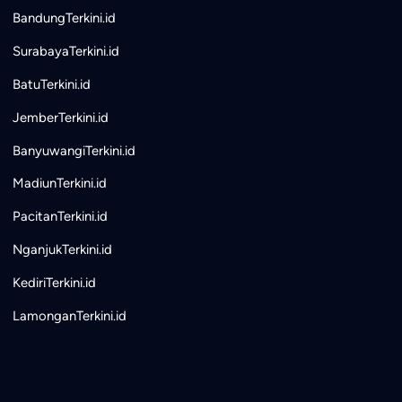
BandungTerkini.id
SurabayaTerkini.id
BatuTerkini.id
JemberTerkini.id
BanyuwangiTerkini.id
MadiunTerkini.id
PacitanTerkini.id
NganjukTerkini.id
KediriTerkini.id
LamonganTerkini.id