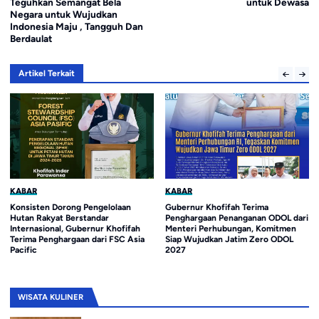
Teguhkan Semangat Bela
untuk Dewasa
Negara untuk Wujudkan
Indonesia Maju , Tangguh Dan
Berdaulat
Artikel Terkait
KABAR
KABAR
Gubernur Khofifah Terima
College Internasional Jakarta Jadi
Penghargaan Penanganan ODOL dari
Pilihan Baru Orang Tua untuk
Menteri Perhubungan, Komitmen
Pendidikan Berstandar Dunia
Siap Wujudkan Jatim Zero ODOL
2027
WISATA KULINER