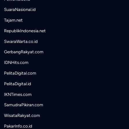
SuaraNasional.id
Tajam.net
RepublikIndonesia.net
SwaraWarta.co.id
GerbangRakyat.com
IDNHits.com
PelitaDigital.com
PelitaDigital.id
IKNTimes.com
SamudraPikiran.com
WisataRakyat.com
PakarInfo.co.id