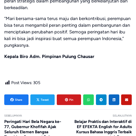
peran strategis dalam pembangunan yang berkelanjutan dan
berkeadilan.
“Mari bersama-sama terus maju dan berkontribusi, perempuan
bisa terus mengambil peran penting dalam pembangunan dan
menciptakan perubahan positif. Semoga peringatan hari ibu
kali ini bisa jadi inspirasi buat semua perempuan Indonesia,”
pungkasnya.
Kepala Biro Adm. Pimpinan Pulung Chausar
Post Views:
305
Share
Tweet
Pin
SEBELUMNYA
SELANJUTNYA
Peringati Hari Bela Negara ke-
Belajar Praktis dan Interaktif di
77, Gubernur Khofifah Ajak
EF EFEKTA English for Adults
Seluruh Elemen Bangsa
Kursus Bahasa Inggris Terbaik