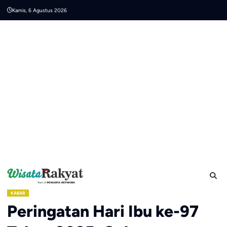
Skip
Kamis, 6 Agustus 2026
to
content
KABAR
Peringatan Hari Ibu ke-97