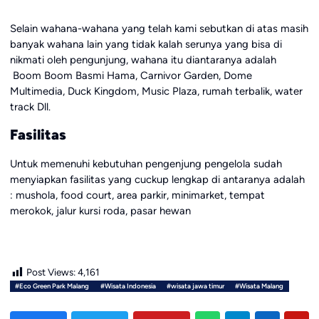
Selain wahana-wahana yang telah kami sebutkan di atas masih
banyak wahana lain yang tidak kalah serunya yang bisa di
nikmati oleh pengunjung, wahana itu diantaranya adalah
Boom Boom Basmi Hama, Carnivor Garden, Dome
Multimedia, Duck Kingdom, Music Plaza, rumah terbalik, water
track Dll.
Fasilitas
Untuk memenuhi kebutuhan pengenjung pengelola sudah
menyiapkan fasilitas yang cuckup lengkap di antaranya adalah
: mushola, food court, area parkir, minimarket, tempat
merokok, jalur kursi roda, pasar hewan
Post Views:
4,161
#Eco Green Park Malang
#Wisata Indonesia
#wisata jawa timur
#Wisata Malang