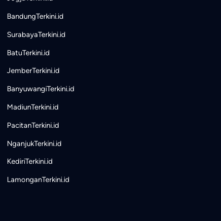
BandungTerkini.id
SurabayaTerkini.id
BatuTerkini.id
JemberTerkini.id
BanyuwangiTerkini.id
MadiunTerkini.id
PacitanTerkini.id
NganjukTerkini.id
KediriTerkini.id
LamonganTerkini.id