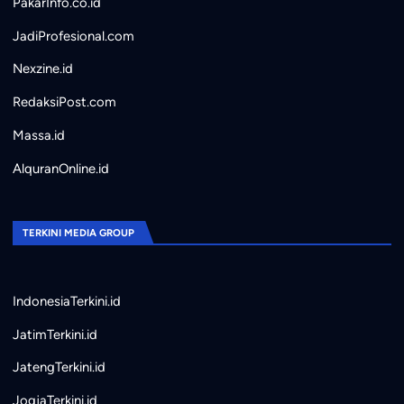
PakarInfo.co.id
JadiProfesional.com
Nexzine.id
RedaksiPost.com
Massa.id
AlquranOnline.id
TERKINI MEDIA GROUP
IndonesiaTerkini.id
JatimTerkini.id
JatengTerkini.id
JogjaTerkini.id