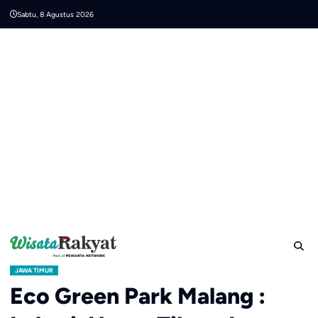
Skip
Sabtu, 8 Agustus 2026
to
content
JAWA TIMUR
Eco Green Park Malang :