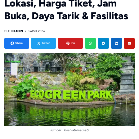
Lokasi, Harga Tiket, Jam
Buka, Daya Tarik & Fasilitas
OLEH
M AMIN
3 APRIL 2024
Share
Tweet
Pin
sumber : bosniatravel.net/