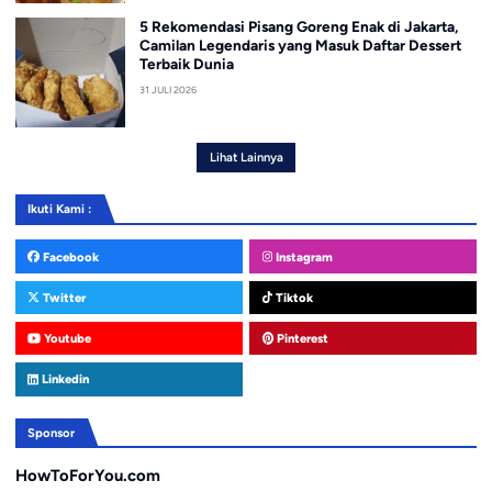
5 Rekomendasi Pisang Goreng Enak di Jakarta,
Camilan Legendaris yang Masuk Daftar Dessert
Terbaik Dunia
31 JULI 2026
Lihat Lainnya
Ikuti Kami :
Facebook
Instagram
Twitter
Tiktok
Youtube
Pinterest
Linkedin
Sponsor
HowToForYou.com