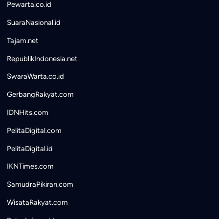
Pewarta.co.id
SuaraNasional.id
Tajam.net
RepublikIndonesia.net
SwaraWarta.co.id
GerbangRakyat.com
IDNHits.com
PelitaDigital.com
PelitaDigital.id
IKNTimes.com
SamudraPikiran.com
WisataRakyat.com