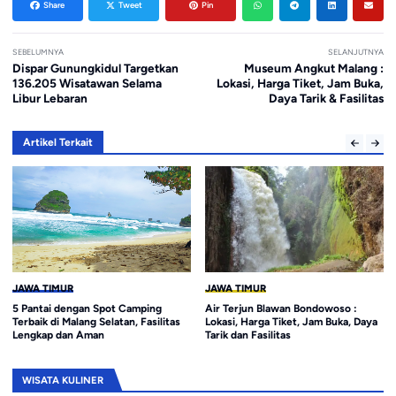
Share
Tweet
Pin
SEBELUMNYA
SELANJUTNYA
Dispar Gunungkidul Targetkan
Museum Angkut Malang :
136.205 Wisatawan Selama
Lokasi, Harga Tiket, Jam Buka,
Libur Lebaran
Daya Tarik & Fasilitas
Artikel Terkait
JAWA TIMUR
JAWA TIMUR
5 Pantai dengan Spot Camping
Air Terjun Blawan Bondowoso :
Terbaik di Malang Selatan, Fasilitas
Lokasi, Harga Tiket, Jam Buka, Daya
Lengkap dan Aman
Tarik dan Fasilitas
WISATA KULINER