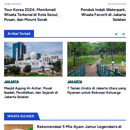
SEBELUMNYA
SELANJUTNYA
Tour Korea 2024: Menikmati
Pondok Indah Waterpark,
Wisata Terkenal di Kota Seoul,
Wisata Favorit di Jakarta
Pusan, dan Mount Sorak
Selatan
Artikel Terkait
JAKARTA
JAKARTA
Masjid Agung Al-Azhar: Pusat
7 Taman Gratis di Jakarta Utara yang
Ibadah, Pendidikan, dan Sejarah di
Nyaman untuk Rekreasi Keluarga
Jakarta Selatan
WISATA KULINER
Rekomendasi 5 Mie Ayam Jamur Legendaris di