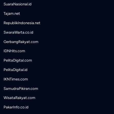
SuaraNasional.id
Tajam.net
RepublikIndonesia.net
SwaraWarta.co.id
GerbangRakyat.com
IDNHits.com
PelitaDigital.com
PelitaDigital.id
IKNTimes.com
SamudraPikiran.com
WisataRakyat.com
PakarInfo.co.id