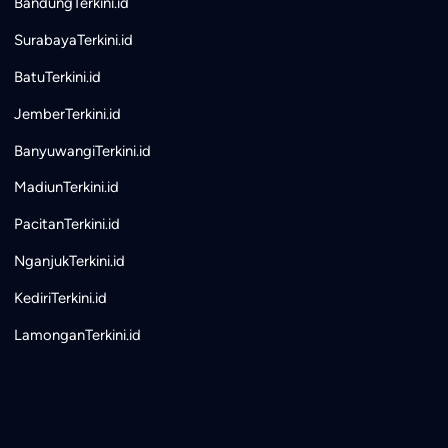
BandungTerkini.id
SurabayaTerkini.id
BatuTerkini.id
JemberTerkini.id
BanyuwangiTerkini.id
MadiunTerkini.id
PacitanTerkini.id
NganjukTerkini.id
KediriTerkini.id
LamonganTerkini.id