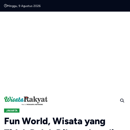
Skip
Minggu, 9 Agustus 2026
to
content
JAKARTA
Fun World, Wisata yang