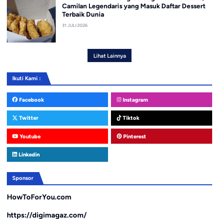
Camilan Legendaris yang Masuk Daftar Dessert
Terbaik Dunia
31 JULI 2026
Lihat Lainnya
Ikuti Kami :
Facebook
Instagram
Twitter
Tiktok
Youtube
Pinterest
Linkedin
Sponsor
HowToForYou.com
https://digimagaz.com/