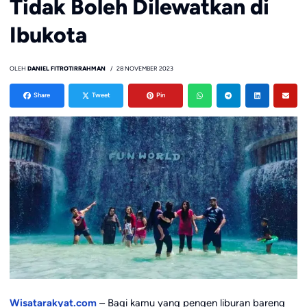
Tidak Boleh Dilewatkan di
Ibukota
OLEH
DANIEL FITROTIRRAHMAN
28 NOVEMBER 2023
Share
Tweet
Pin
Wisatarakyat.com
– Bagi kamu yang pengen liburan bareng