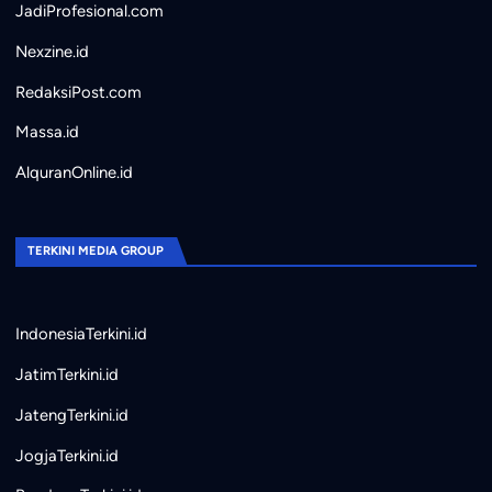
JadiProfesional.com
Nexzine.id
RedaksiPost.com
Massa.id
AlquranOnline.id
TERKINI MEDIA GROUP
IndonesiaTerkini.id
JatimTerkini.id
JatengTerkini.id
JogjaTerkini.id