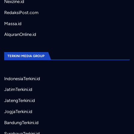
Nexzine.id
RedaksiPost.com
Massa.id
AlquranOnline.id
TERKINI MEDIA GROUP
IndonesiaTerkini.id
JatimTerkini.id
JatengTerkini.id
JogjaTerkini.id
BandungTerkini.id
SurabayaTerkini.id