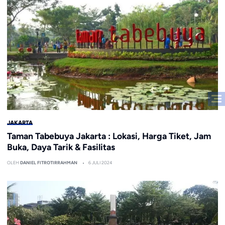
JAKARTA
Taman Tabebuya Jakarta : Lokasi, Harga Tiket, Jam
Buka, Daya Tarik & Fasilitas
OLEH
DANIEL FITROTIRRAHMAN
6 JULI 2024