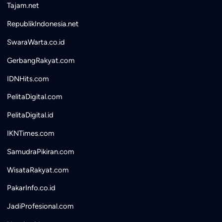
Tajam.net
RepublikIndonesia.net
SwaraWarta.co.id
GerbangRakyat.com
IDNHits.com
PelitaDigital.com
PelitaDigital.id
IKNTimes.com
SamudraPikiran.com
WisataRakyat.com
PakarInfo.co.id
JadiProfesional.com