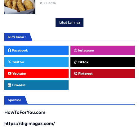
31 JULI 2026
Lihat Lainnya
Ikuti Kami :
Facebook
Instagram
Twitter
Tiktok
Youtube
Pinterest
Linkedin
Sponsor
HowToForYou.com
https://digimagaz.com/