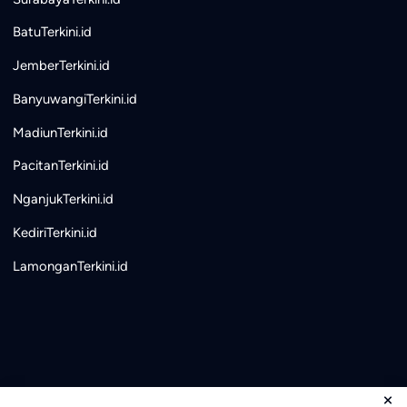
BatuTerkini.id
JemberTerkini.id
BanyuwangiTerkini.id
MadiunTerkini.id
PacitanTerkini.id
NganjukTerkini.id
KediriTerkini.id
LamonganTerkini.id