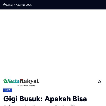
Skip
Jumat, 7 Agustus 2026
to
content
INFO
Gigi Busuk: Apakah Bisa