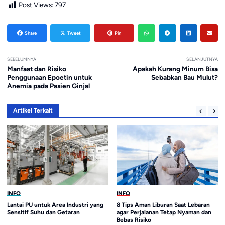
Post Views:
797
Share
Tweet
Pin
SEBELUMNYA
SELANJUTNYA
Manfaat dan Risiko
Apakah Kurang Minum Bisa
Penggunaan Epoetin untuk
Sebabkan Bau Mulut?
Anemia pada Pasien Ginjal
Artikel Terkait
INFO
INFO
Lantai PU untuk Area Industri yang
8 Tips Aman Liburan Saat Lebaran
Sensitif Suhu dan Getaran
agar Perjalanan Tetap Nyaman dan
Bebas Risiko