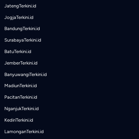
JatengTerkini.id
JogjaTerkini.id
BandungTerkini.id
SurabayaTerkini.id
BatuTerkini.id
JemberTerkini.id
BanyuwangiTerkini.id
MadiunTerkini.id
PacitanTerkini.id
NganjukTerkini.id
KediriTerkini.id
LamonganTerkini.id