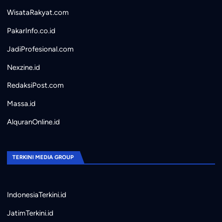
WisataRakyat.com
PakarInfo.co.id
JadiProfesional.com
Nexzine.id
RedaksiPost.com
Massa.id
AlquranOnline.id
TERKINI MEDIA GROUP
IndonesiaTerkini.id
JatimTerkini.id