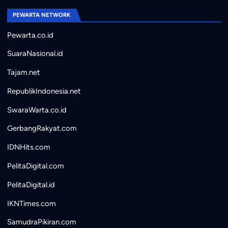
PEWARTA NETWORK
Pewarta.co.id
SuaraNasional.id
Tajam.net
RepublikIndonesia.net
SwaraWarta.co.id
GerbangRakyat.com
IDNHits.com
PelitaDigital.com
PelitaDigital.id
IKNTimes.com
SamudraPikiran.com