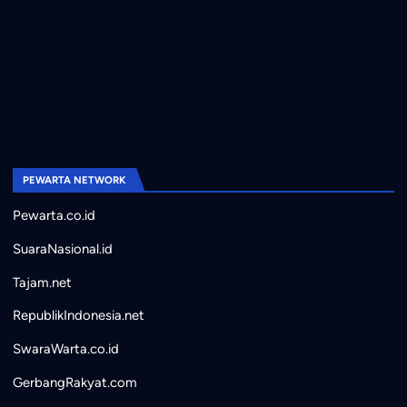
PEWARTA NETWORK
Pewarta.co.id
SuaraNasional.id
Tajam.net
RepublikIndonesia.net
SwaraWarta.co.id
GerbangRakyat.com