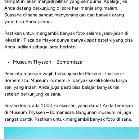
tempat ini akan menjadi pilihan yang sempurna. Apalagi jika
Anda datang berkunjung di sore hari menjelang malam.
Suasana di sana sangat menyenangkan dan banyak orang
yang bisa Anda jumpai.
Pastikan untuk mengambil banyak foto selama jalan-jalan di
lokasi ini. Plaza de Mayor punya banyak
spot
estetik yang bisa
Anda jadikan sebagai area berfoto.
Museum Thyssen – Bornemisza
Pencinta museum wajib berkunjung ke Museum Thyssen –
Bornemisza. Museum ini memiliki banyak sekali koleksi karya
seni yang indah. Anda juga pasti bisa belajar banyak hal
setelah berkunjung ke sana.
Kurang lebih, ada 1.000 koleksi seni yang dapat Anda temukan
di Museum Thyssen – Bornemisza. Bangunan museum ini juga
sangat cantik. Pastikan untuk mengambil banyak foto di sana.