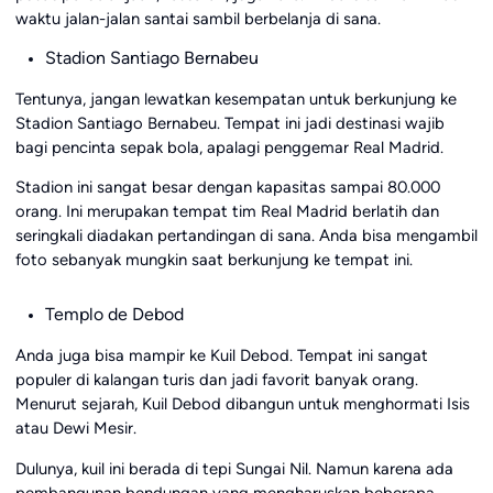
waktu jalan-jalan santai sambil berbelanja di sana.
Stadion Santiago Bernabeu
Tentunya, jangan lewatkan kesempatan untuk berkunjung ke
Stadion Santiago Bernabeu. Tempat ini jadi destinasi wajib
bagi pencinta sepak bola, apalagi penggemar Real Madrid.
Stadion ini sangat besar dengan kapasitas sampai 80.000
orang. Ini merupakan tempat tim Real Madrid berlatih dan
seringkali diadakan pertandingan di sana. Anda bisa mengambil
foto sebanyak mungkin saat berkunjung ke tempat ini.
Templo de Debod
Anda juga bisa mampir ke Kuil Debod. Tempat ini sangat
populer di kalangan turis dan jadi favorit banyak orang.
Menurut sejarah, Kuil Debod dibangun untuk menghormati Isis
atau Dewi Mesir.
Dulunya, kuil ini berada di tepi Sungai Nil. Namun karena ada
pembangunan bendungan yang mengharuskan beberapa