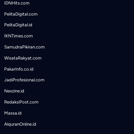
IDNHits.com
PelitaDigital.com
PelitaDigital.id
IKNTimes.com
SamudraPikiran.com
WisataRakyat.com
PakarInfo.co.id
JadiProfesional.com
Nexzine.id
RedaksiPost.com
Massa.id
AlquranOnline.id