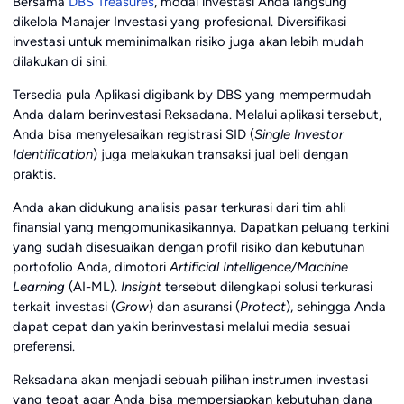
Bersama
DBS Treasures
, modal investasi Anda langsung
dikelola Manajer Investasi yang profesional. Diversifikasi
investasi untuk meminimalkan risiko juga akan lebih mudah
dilakukan di sini.
Tersedia pula Aplikasi digibank by DBS yang mempermudah
Anda dalam berinvestasi Reksadana. Melalui aplikasi tersebut,
Anda bisa menyelesaikan registrasi SID (
Single Investor
Identification
) juga melakukan transaksi jual beli dengan
praktis.
Anda akan didukung analisis pasar terkurasi dari tim ahli
finansial yang mengomunikasikannya. Dapatkan peluang terkini
yang sudah disesuaikan dengan profil risiko dan kebutuhan
portofolio Anda, dimotori
Artificial Intelligence/Machine
Learning
(AI-ML).
Insight
tersebut dilengkapi solusi terkurasi
terkait investasi (
Grow
) dan asuransi (
Protect
), sehingga Anda
dapat cepat dan yakin berinvestasi melalui media sesuai
preferensi.
Reksadana akan menjadi sebuah pilihan instrumen investasi
yang tepat agar Anda bisa mempersiapkan kebutuhan dana