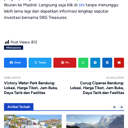
liburan ke Madrid. Langsung saja klik di
sini
tanpa menunggu
lebih lama lagi dan dapatkan informasi lengkap seputar
investasi bersama DBS Treasures.
Post Views:
812
#Reksadana
Share
Tweet
Pin
SEBELUMNYA
SELANJUTNYA
Victory Water Park Bandung:
Curug Cipanas Bandung:
Lokasi, Harga Tiket, Jam Buka,
Lokasi, Harga Tiket, Jam Buka,
Daya Tarik dan Fasilitas
Daya Tarik dan Fasilitas
Artikel Terkait