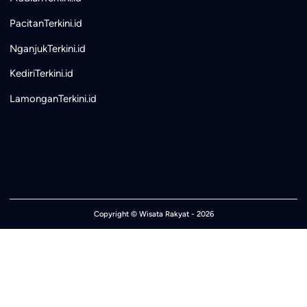
PacitanTerkini.id
NganjukTerkini.id
KediriTerkini.id
LamonganTerkini.id
Copyright ©
Wisata Rakyat
- 2026