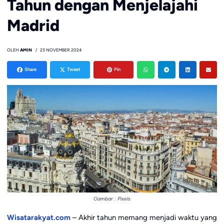
Tahun dengan Menjelajahi
Madrid
OLEH
AMIN
23 NOVEMBER 2024
Share
Tweet
Pin
Gambar : Pixels
Wisatarakyat.com
– Akhir tahun memang menjadi waktu yang