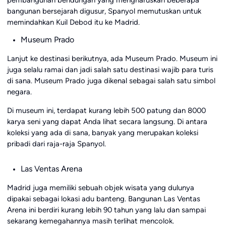
bangunan bersejarah digusur, Spanyol memutuskan untuk
memindahkan Kuil Debod itu ke Madrid.
Museum Prado
Lanjut ke destinasi berikutnya, ada Museum Prado. Museum ini
juga selalu ramai dan jadi salah satu destinasi wajib para turis
di sana. Museum Prado juga dikenal sebagai salah satu simbol
negara.
Di museum ini, terdapat kurang lebih 500 patung dan 8000
karya seni yang dapat Anda lihat secara langsung. Di antara
koleksi yang ada di sana, banyak yang merupakan koleksi
pribadi dari raja-raja Spanyol.
Las Ventas Arena
Madrid juga memiliki sebuah objek wisata yang dulunya
dipakai sebagai lokasi adu banteng. Bangunan Las Ventas
Arena ini berdiri kurang lebih 90 tahun yang lalu dan sampai
sekarang kemegahannya masih terlihat mencolok.