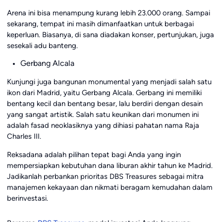
Arena ini bisa menampung kurang lebih 23.000 orang. Sampai
sekarang, tempat ini masih dimanfaatkan untuk berbagai
keperluan. Biasanya, di sana diadakan konser, pertunjukan, juga
sesekali adu banteng.
Gerbang Alcala
Kunjungi juga bangunan monumental yang menjadi salah satu
ikon dari Madrid, yaitu Gerbang Alcala. Gerbang ini memiliki
bentang kecil dan bentang besar, lalu berdiri dengan desain
yang sangat artistik. Salah satu keunikan dari monumen ini
adalah fasad neoklasiknya yang dihiasi pahatan nama Raja
Charles III.
Reksadana adalah pilihan tepat bagi Anda yang ingin
mempersiapkan kebutuhan dana liburan akhir tahun ke Madrid.
Jadikanlah perbankan prioritas DBS Treasures sebagai mitra
manajemen kekayaan dan nikmati beragam kemudahan dalam
berinvestasi.