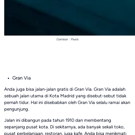
Gambar : Pixels
Gran Via
Anda juga bisa jalan-jalan gratis di Gran Via. Gran Via adalah
sebuah jalan utama di Kota Madrid yang disebut-sebut tidak
pernah tidur. Hal ini disebabkan oleh Gran Via selalu ramai akan
pengunjung.
Jalan ini dibangun pada tahun 1910 dan membentang
sepanjang pusat kota. Di sekitarnya, ada banyak sekali toko,
pusat perbelanjaan, restoran, juga kafe. Anda bisa menikmati