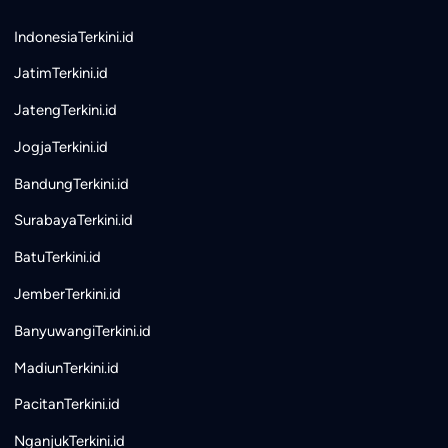
IndonesiaTerkini.id
JatimTerkini.id
JatengTerkini.id
JogjaTerkini.id
BandungTerkini.id
SurabayaTerkini.id
BatuTerkini.id
JemberTerkini.id
BanyuwangiTerkini.id
MadiunTerkini.id
PacitanTerkini.id
NganjukTerkini.id