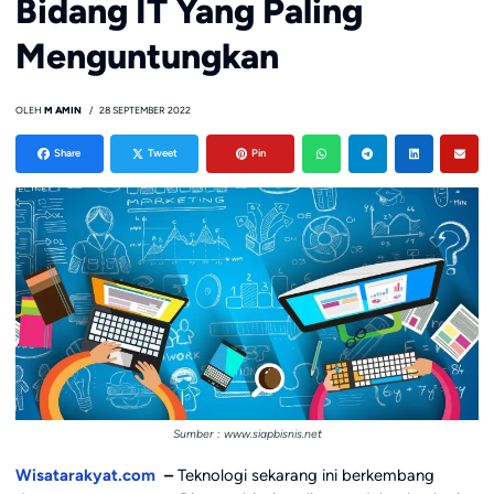
Bidang IT Yang Paling
Menguntungkan
OLEH
M AMIN
28 SEPTEMBER 2022
Share
Tweet
Pin
Sumber : www.siapbisnis.net
Wisatarakyat.com
–
Teknologi sekarang ini berkembang