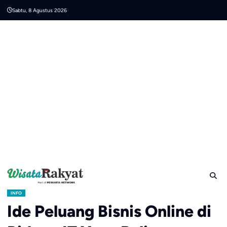
Skip
Sabtu, 8 Agustus 2026
to
content
INFO
Ide Peluang Bisnis Online di