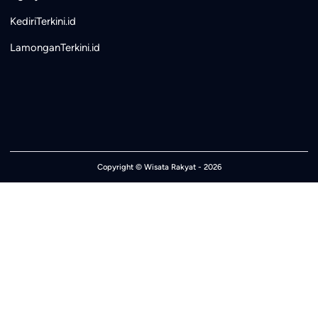
KediriTerkini.id
LamonganTerkini.id
Copyright ©
Wisata Rakyat
- 2026