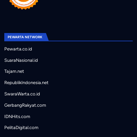
PEWARTA NETWORK
Pewarta.co.id
SuaraNasional.id
Tajam.net
RepublikIndonesia.net
SwaraWarta.co.id
GerbangRakyat.com
IDNHits.com
PelitaDigital.com