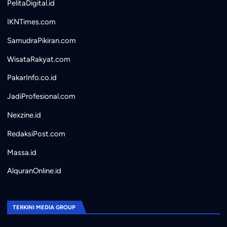
PelitaDigital.id
IKNTimes.com
SamudraPikiran.com
WisataRakyat.com
PakarInfo.co.id
JadiProfesional.com
Nexzine.id
RedaksiPost.com
Massa.id
AlquranOnline.id
TERKINI MEDIA GROUP