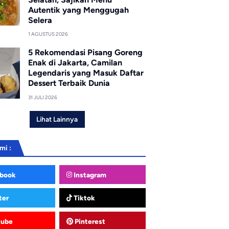
Autentik yang Menggugah
Selera
1 AGUSTUS 2026
5 Rekomendasi Pisang Goreng
Enak di Jakarta, Camilan
Legendaris yang Masuk Daftar
Dessert Terbaik Dunia
31 JULI 2026
Lihat Lainnya
mi :
book
Instagram
ter
Tiktok
tube
Pinterest