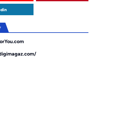
edin
r
orYou.com
/digimagaz.com/