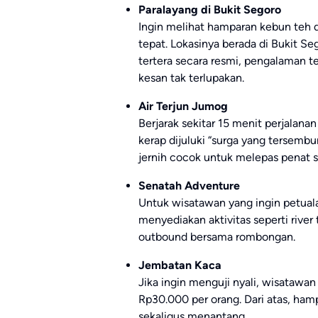
Paralayang di Bukit Segoro
Ingin melihat hamparan kebun teh da
tepat. Lokasinya berada di Bukit S
tertera secara resmi, pengalaman t
kesan tak terlupakan.
Air Terjun Jumog
Berjarak sekitar 15 menit perjalana
kerap dijuluki “surga yang tersembu
jernih cocok untuk melepas penat s
Senatah Adventure
Untuk wisatawan yang ingin petual
menyediakan aktivitas seperti river
outbound bersama rombongan.
Jembatan Kaca
Jika ingin menguji nyali, wisataw
Rp30.000 per orang. Dari atas, ham
sekaligus menantang.