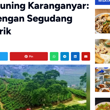
WISAT
uning Karanganyar:
dengan Segudang
rik
Pin