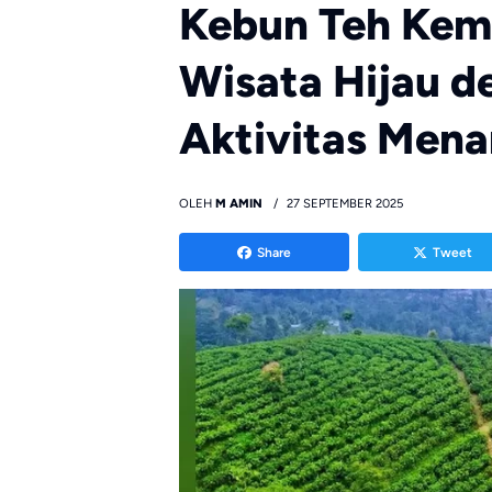
Kebun Teh Kem
Wisata Hijau 
Aktivitas Mena
OLEH
M AMIN
27 SEPTEMBER 2025
Share
Tweet