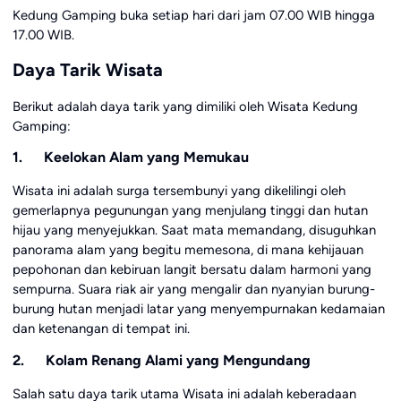
Kedung Gamping buka setiap hari dari jam 07.00 WIB hingga
17.00 WIB.
Daya Tarik Wisata
Berikut adalah daya tarik yang dimiliki oleh Wisata Kedung
Gamping:
1. Keelokan Alam yang Memukau
Wisata ini adalah surga tersembunyi yang dikelilingi oleh
gemerlapnya pegunungan yang menjulang tinggi dan hutan
hijau yang menyejukkan. Saat mata memandang, disuguhkan
panorama alam yang begitu memesona, di mana kehijauan
pepohonan dan kebiruan langit bersatu dalam harmoni yang
sempurna. Suara riak air yang mengalir dan nyanyian burung-
burung hutan menjadi latar yang menyempurnakan kedamaian
dan ketenangan di tempat ini.
2. Kolam Renang Alami yang Mengundang
Salah satu daya tarik utama Wisata ini adalah keberadaan