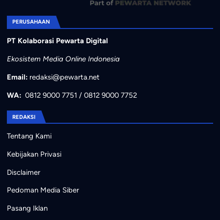
PERUSAHAAN
PT Kolaborasi Pewarta Digital
Ekosistem Media Online Indonesia
Email:
redaksi@pewarta.net
WA:
0812 9000 7751
/
0812 9000 7752
REDAKSI
Tentang Kami
Kebijakan Privasi
Disclaimer
Pedoman Media Siber
Pasang Iklan