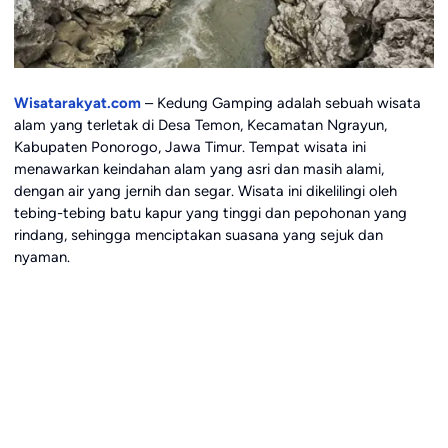
Wisatarakyat.com
– Kedung Gamping adalah sebuah wisata
alam yang terletak di Desa Temon, Kecamatan Ngrayun,
Kabupaten Ponorogo, Jawa Timur. Tempat wisata ini
menawarkan keindahan alam yang asri dan masih alami,
dengan air yang jernih dan segar. Wisata ini dikelilingi oleh
tebing-tebing batu kapur yang tinggi dan pepohonan yang
rindang, sehingga menciptakan suasana yang sejuk dan
nyaman.