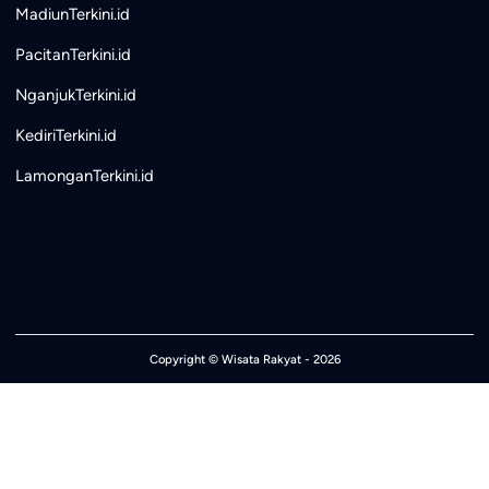
MadiunTerkini.id
PacitanTerkini.id
NganjukTerkini.id
KediriTerkini.id
LamonganTerkini.id
Copyright ©
Wisata Rakyat
- 2026