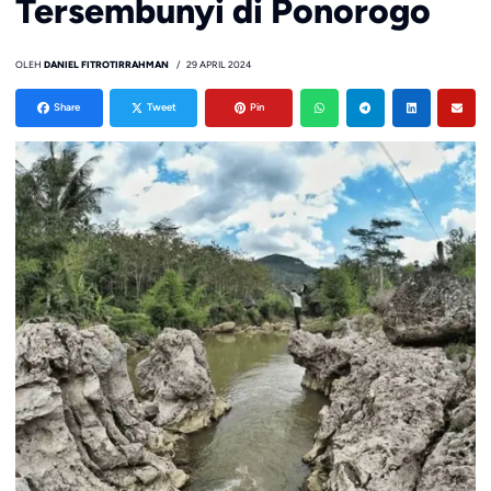
Tersembunyi di Ponorogo
OLEH
DANIEL FITROTIRRAHMAN
29 APRIL 2024
Share
Tweet
Pin