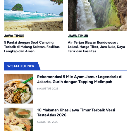
JAWA TIMUR
JAWA TIMUR
5 Pantai dengan Spot Camping
Air Terjun Blawan Bondowoso :
Terbaik di Malang Selatan, Fasilitas
Lokasi, Harga Tiket, Jam Buka, Daya
Lengkap dan Aman
Tarik dan Fasilitas
WISATA KULINER
Rekomendasi 5 Mie Ayam Jamur Legendaris di
Jakarta, Gurih dengan Topping Melimpah
6 AGUSTUS 2026
10 Makanan Khas Jawa Timur Terbaik Versi
TasteAtlas 2026
5 AGUSTUS 2026