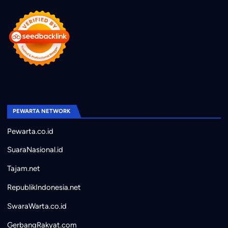
PEWARTA NETWORK
Pewarta.co.id
SuaraNasional.id
Tajam.net
RepublikIndonesia.net
SwaraWarta.co.id
GerbangRakyat.com