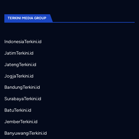
TERKINI MEDIA GROUP
IndonesiaTerkini.id
JatimTerkini.id
JatengTerkini.id
JogjaTerkini.id
BandungTerkini.id
SurabayaTerkini.id
BatuTerkini.id
JemberTerkini.id
BanyuwangiTerkini.id