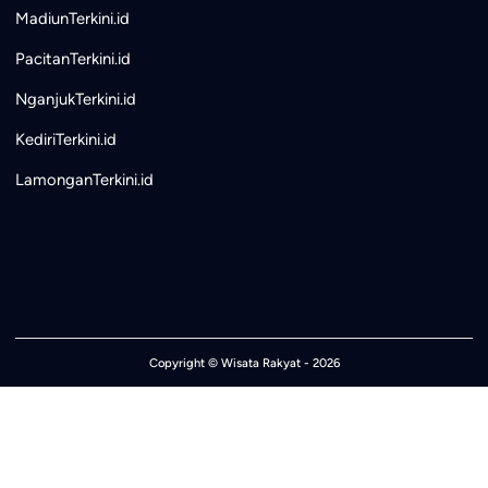
MadiunTerkini.id
PacitanTerkini.id
NganjukTerkini.id
KediriTerkini.id
LamonganTerkini.id
Copyright ©
Wisata Rakyat
- 2026