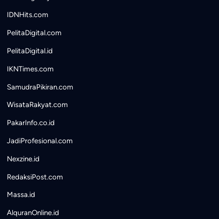
IDNHits.com
PelitaDigital.com
PelitaDigital.id
IKNTimes.com
SamudraPikiran.com
WisataRakyat.com
PakarInfo.co.id
JadiProfesional.com
Nexzine.id
RedaksiPost.com
Massa.id
AlquranOnline.id