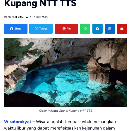
Kupang NTT TTS
OLEH
NUR KAMILA
16 JULI 2023
Share
Tweet
Pin
Objek Wisata Gua di Kupang NTT TTS
Wisatarakyat
–
Wisata adalah tempat untuk meluangkan
waktu libur yang dapat merefleksasikan kejenuhan dalam