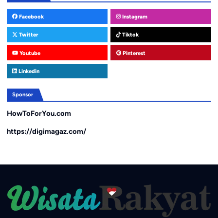
Facebook
Instagram
Twitter
Tiktok
Youtube
Pinterest
Linkedin
Sponsor
HowToForYou.com
https://digimagaz.com/