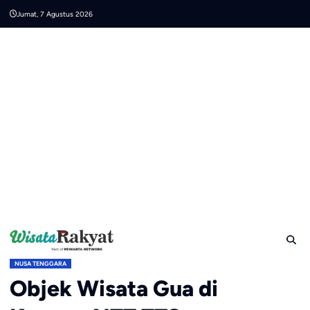
Skip
Jumat, 7 Agustus 2026
to
content
NUSA TENGGARA
Objek Wisata Gua di