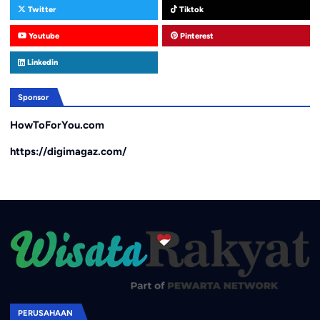
Twitter
Tiktok
Youtube
Pinterest
Linkedin
Sponsor
HowToForYou.com
https://digimagaz.com/
PERUSAHAAN