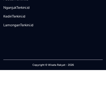
NganjukTerkini.id
KediriTerkini.id
LamonganTerkini.id
Copyright ©
Wisata Rakyat
- 2026