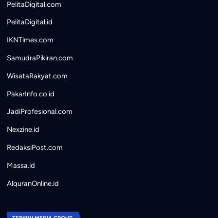
PelitaDigital.com
PelitaDigital.id
IKNTimes.com
SamudraPikiran.com
WisataRakyat.com
PakarInfo.co.id
JadiProfesional.com
Nexzine.id
RedaksiPost.com
Massa.id
AlquranOnline.id
TERKINI MEDIA GROUP