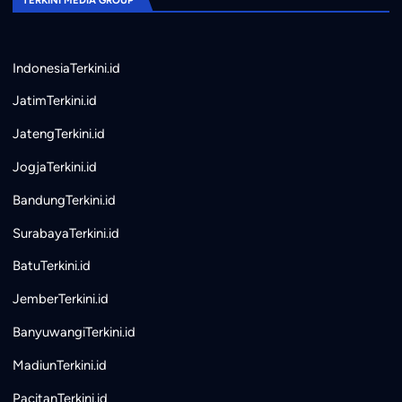
IndonesiaTerkini.id
JatimTerkini.id
JatengTerkini.id
JogjaTerkini.id
BandungTerkini.id
SurabayaTerkini.id
BatuTerkini.id
JemberTerkini.id
BanyuwangiTerkini.id
MadiunTerkini.id
PacitanTerkini.id