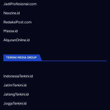
JadiProfesional.com
Nexzine.id
RedaksiPost.com
Massa.id
AlquranOnline.id
TERKINI MEDIA GROUP
IndonesiaTerkini.id
JatimTerkini.id
JatengTerkini.id
JogjaTerkini.id