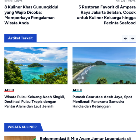
SEBELUMNYA
SELANJUTNYA
8 Kuliner Khas Gunungkidul
5 Restoran Favorit di Ampera
yang Wajib Dicoba:
Raya Jakarta Selatan, Cocok
Memperkaya Pengalaman
untuk Kuliner Keluarga hingga
Wisata Anda
Pecinta Seafood
Artikel Terkait
ACEH
ACEH
Puncak Geurutee Aceh Jaya, Spot
Pantai Lhok Rukam Aceh Selatan,
Menikmati Panorama Samudra
Destinasi Wisata Bahari dengan
Hindia dari Ketinggian
Panorama Alami dan Sunset
Memukau
WISATA KULINER
Rekomendasi 5 Mie Ayam Jamur Legendaris di