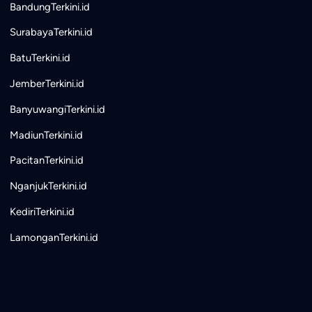
BandungTerkini.id
SurabayaTerkini.id
BatuTerkini.id
JemberTerkini.id
BanyuwangiTerkini.id
MadiunTerkini.id
PacitanTerkini.id
NganjukTerkini.id
KediriTerkini.id
LamonganTerkini.id