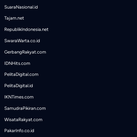
SuaraNasional.id
Tajam.net
RepublikIndonesia.net
SwaraWarta.co.id
GerbangRakyat.com
IDNHits.com
PelitaDigital.com
PelitaDigital.id
IKNTimes.com
SamudraPikiran.com
WisataRakyat.com
PakarInfo.co.id