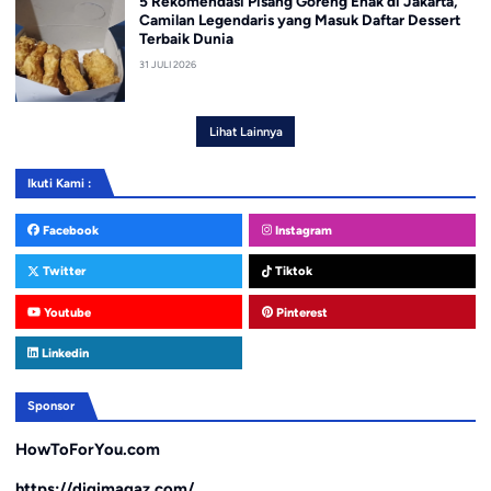
5 Rekomendasi Pisang Goreng Enak di Jakarta,
Camilan Legendaris yang Masuk Daftar Dessert
Terbaik Dunia
31 JULI 2026
Lihat Lainnya
Ikuti Kami :
Facebook
Instagram
Twitter
Tiktok
Youtube
Pinterest
Linkedin
Sponsor
HowToForYou.com
https://digimagaz.com/