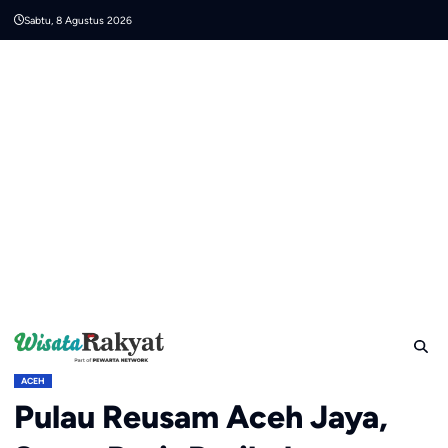
Skip
Sabtu, 8 Agustus 2026
to
content
ACEH
Pulau Reusam Aceh Jaya,