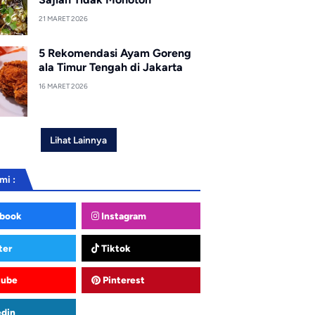
21 MARET 2026
5 Rekomendasi Ayam Goreng
ala Timur Tengah di Jakarta
16 MARET 2026
Lihat Lainnya
mi :
book
Instagram
ter
Tiktok
tube
Pinterest
edin