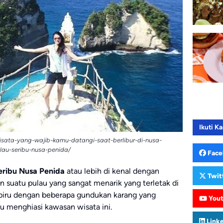
Ikuti Ka
isata-yang-wajib-kamu-datangi-saat-berlibur-di-nusa-
lau-seribu-nusa-penida/
Face
eribu Nusa Penida
atau lebih di kenal dengan
Twit
n suatu pulau yang sangat menarik yang terletak di
 biru dengan beberapa gundukan karang yang
You
u menghiasi kawasan wisata ini.
Link