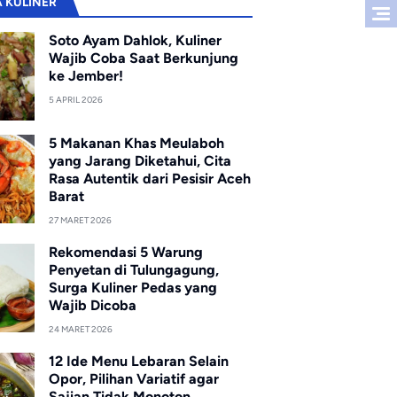
A KULINER
Soto Ayam Dahlok, Kuliner
Wajib Coba Saat Berkunjung
ke Jember!
5 APRIL 2026
5 Makanan Khas Meulaboh
yang Jarang Diketahui, Cita
Rasa Autentik dari Pesisir Aceh
Barat
27 MARET 2026
Rekomendasi 5 Warung
Penyetan di Tulungagung,
Surga Kuliner Pedas yang
Wajib Dicoba
24 MARET 2026
12 Ide Menu Lebaran Selain
Opor, Pilihan Variatif agar
Sajian Tidak Monoton