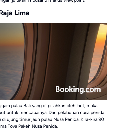
engan julukan Thousand Islands Viewpoint.
 Raja Lima
gara pulau Bali yang di pisahkan oleh laut, maka
aut untuk mencapainya. Dari pelabuhan nusa penida
 di ujung timur jauh pulau Nusa Penida. Kira-kira 90
tama Toya Pakeh Nusa Penida.