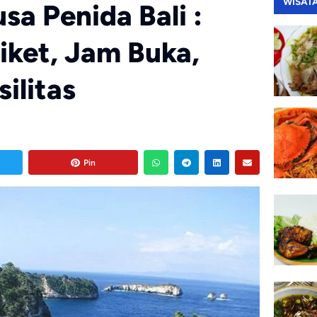
WISAT
sa Penida Bali :
iket, Jam Buka,
silitas
Pin