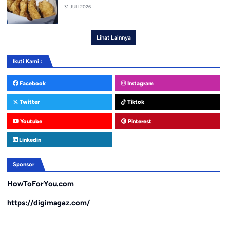
31 JULI 2026
Lihat Lainnya
Ikuti Kami :
Facebook
Instagram
Twitter
Tiktok
Youtube
Pinterest
Linkedin
Sponsor
HowToForYou.com
https://digimagaz.com/