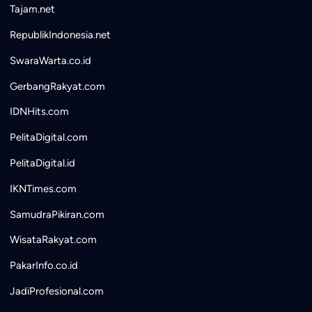
Tajam.net
RepublikIndonesia.net
SwaraWarta.co.id
GerbangRakyat.com
IDNHits.com
PelitaDigital.com
PelitaDigital.id
IKNTimes.com
SamudraPikiran.com
WisataRakyat.com
PakarInfo.co.id
JadiProfesional.com