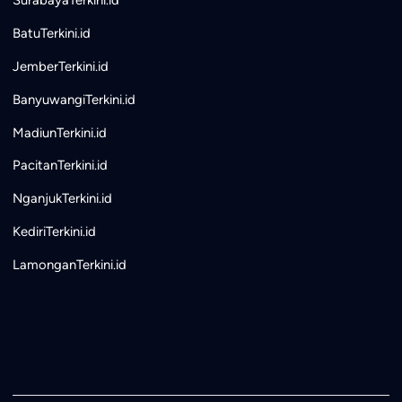
SurabayaTerkini.id
BatuTerkini.id
JemberTerkini.id
BanyuwangiTerkini.id
MadiunTerkini.id
PacitanTerkini.id
NganjukTerkini.id
KediriTerkini.id
LamonganTerkini.id