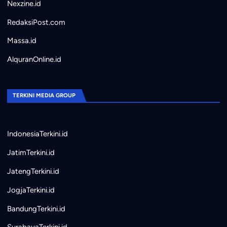
Nexzine.id
RedaksiPost.com
Massa.id
AlquranOnline.id
TERKINI MEDIA GROUP
IndonesiaTerkini.id
JatimTerkini.id
JatengTerkini.id
JogjaTerkini.id
BandungTerkini.id