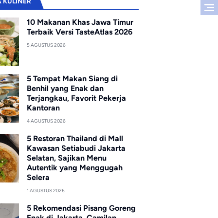
A KULINER
10 Makanan Khas Jawa Timur
Terbaik Versi TasteAtlas 2026
5 AGUSTUS 2026
5 Tempat Makan Siang di
Benhil yang Enak dan
Terjangkau, Favorit Pekerja
Kantoran
4 AGUSTUS 2026
5 Restoran Thailand di Mall
Kawasan Setiabudi Jakarta
Selatan, Sajikan Menu
Autentik yang Menggugah
Selera
1 AGUSTUS 2026
5 Rekomendasi Pisang Goreng
Enak di Jakarta, Camilan