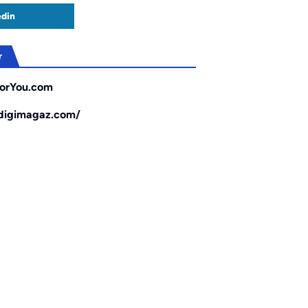
edin
r
orYou.com
/digimagaz.com/