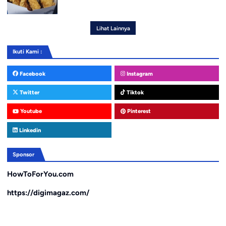
Lihat Lainnya
Ikuti Kami :
Facebook
Instagram
Twitter
Tiktok
Youtube
Pinterest
Linkedin
Sponsor
HowToForYou.com
https://digimagaz.com/