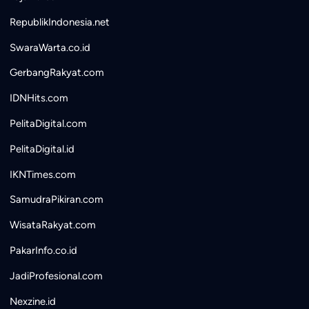
RepublikIndonesia.net
SwaraWarta.co.id
GerbangRakyat.com
IDNHits.com
PelitaDigital.com
PelitaDigital.id
IKNTimes.com
SamudraPikiran.com
WisataRakyat.com
PakarInfo.co.id
JadiProfesional.com
Nexzine.id