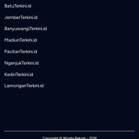
BatuTerkini.id
JemberTerkini.id
BanyuwangiTerkini.id
MadiunTerkini.id
PacitanTerkini.id
NganjukTerkini.id
KediriTerkini.id
LamonganTerkini.id
Copyright ©
Wisata Rakyat
- 2026