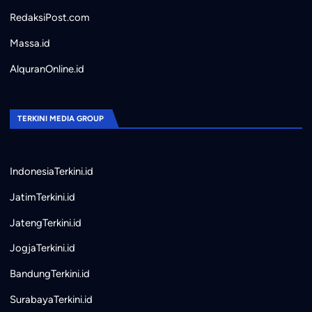
RedaksiPost.com
Massa.id
AlquranOnline.id
TERKINI MEDIA GROUP
IndonesiaTerkini.id
JatimTerkini.id
JatengTerkini.id
JogjaTerkini.id
BandungTerkini.id
SurabayaTerkini.id