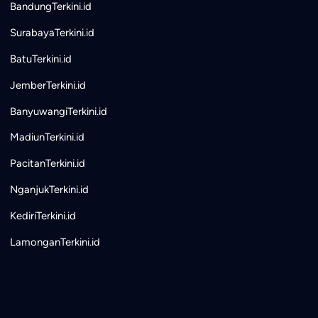
BandungTerkini.id
SurabayaTerkini.id
BatuTerkini.id
JemberTerkini.id
BanyuwangiTerkini.id
MadiunTerkini.id
PacitanTerkini.id
NganjukTerkini.id
KediriTerkini.id
LamonganTerkini.id