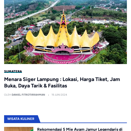
SUMATERA
Menara Siger Lampung : Lokasi, Harga Tiket, Jam
Buka, Daya Tarik & Fasilitas
OLEH
DANIEL FITROTIRRAHMAN
19 JUNI 2024
WISATA KULINER
Rekomendasi 5 Mie Ayam Jamur Legendaris di