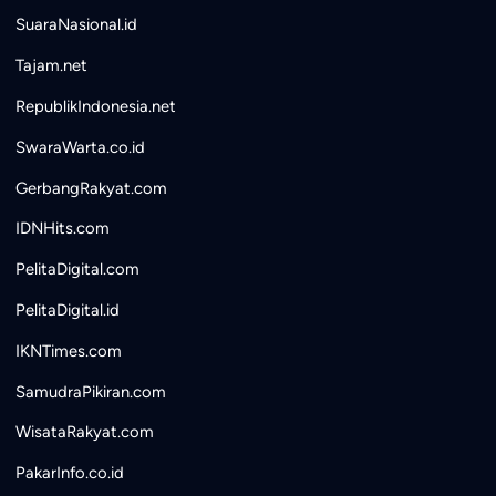
SuaraNasional.id
Tajam.net
RepublikIndonesia.net
SwaraWarta.co.id
GerbangRakyat.com
IDNHits.com
PelitaDigital.com
PelitaDigital.id
IKNTimes.com
SamudraPikiran.com
WisataRakyat.com
PakarInfo.co.id