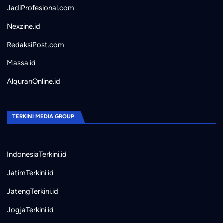
JadiProfesional.com
Nexzine.id
RedaksiPost.com
Massa.id
AlquranOnline.id
TERKINI MEDIA GROUP
IndonesiaTerkini.id
JatimTerkini.id
JatengTerkini.id
JogjaTerkini.id