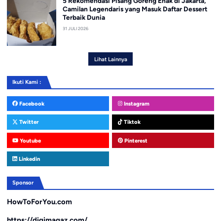
5 Rekomendasi Pisang Goreng Enak di Jakarta,
Camilan Legendaris yang Masuk Daftar Dessert
Terbaik Dunia
31 JULI 2026
Lihat Lainnya
Ikuti Kami :
Facebook
Instagram
Twitter
Tiktok
Youtube
Pinterest
Linkedin
Sponsor
HowToForYou.com
https://digimagaz.com/