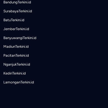
BandungTerkini.id
SurabayaTerkini.id
BatuTerkini.id
JemberTerkini.id
BanyuwangiTerkini.id
MadiunTerkini.id
PacitanTerkini.id
NganjukTerkini.id
KediriTerkini.id
LamonganTerkini.id