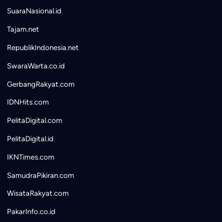
SuaraNasional.id
Tajam.net
RepublikIndonesia.net
SwaraWarta.co.id
GerbangRakyat.com
IDNHits.com
PelitaDigital.com
PelitaDigital.id
IKNTimes.com
SamudraPikiran.com
WisataRakyat.com
PakarInfo.co.id