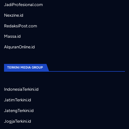
JadiProfesional.com
Nexzine.id
RedaksiPost.com
Massa.id
AlquranOnline.id
TERKINI MEDIA GROUP
IndonesiaTerkini.id
JatimTerkini.id
JatengTerkini.id
JogjaTerkini.id