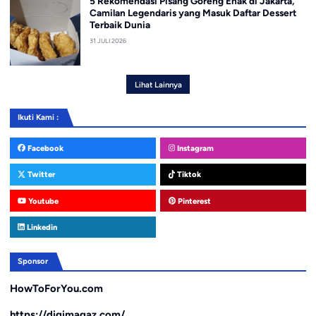
5 Rekomendasi Pisang Goreng Enak di Jakarta,
Camilan Legendaris yang Masuk Daftar Dessert
Terbaik Dunia
31 JULI 2026
Lihat Lainnya
Ikuti Kami :
Facebook
Instagram
Twitter
Tiktok
Youtube
Pinterest
Linkedin
Sponsor
HowToForYou.com
https://digimagaz.com/