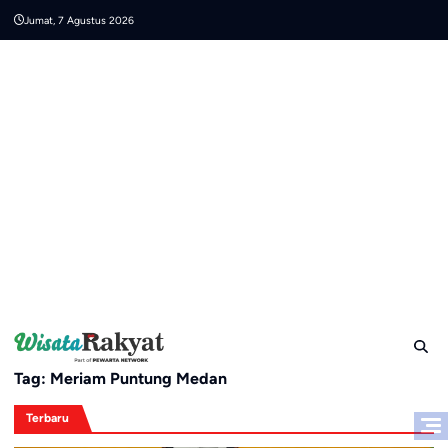
Skip
Jumat, 7 Agustus 2026
to
content
Tag:
Meriam Puntung Medan
Terbaru