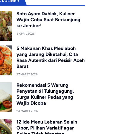
A KULINER
Soto Ayam Dahlok, Kuliner
Wajib Coba Saat Berkunjung
ke Jember!
5 APRIL 2026
5 Makanan Khas Meulaboh
yang Jarang Diketahui, Cita
Rasa Autentik dari Pesisir Aceh
Barat
27 MARET 2026
Rekomendasi 5 Warung
Penyetan di Tulungagung,
Surga Kuliner Pedas yang
Wajib Dicoba
24 MARET 2026
12 Ide Menu Lebaran Selain
Opor, Pilihan Variatif agar
Sajian Tidak Monoton