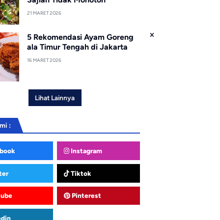
21 MARET 2026
5 Rekomendasi Ayam Goreng
ala Timur Tengah di Jakarta
16 MARET 2026
Lihat Lainnya
mi :
book
Instagram
ter
Tiktok
tube
Pinterest
edin