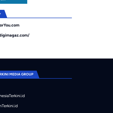
r
orYou.com
/digimagaz.com/
RKINI MEDIA GROUP
nesiaTerkini.id
mTerkini.id