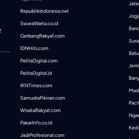
Jate
RepublikIndonesia.net
Jogj
SwaraWarta.co.id
Band
2
GerbangRakyat.com
Sura
IDNHits.com
Batu
PelitaDigital.com
Jemb
PelitaDigital.id
Bany
IKNTimes.com
Madi
SamudraPikiran.com
Paci
WisataRakyat.com
Ngan
PakarInfo.co.id
Kedir
JadiProfesional.com