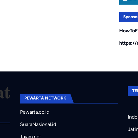
Sponso
HowToF
https:/
TE
PEWARTA NETWORK
Pewarta.co.id
Indo
SuaraNasional.id
Jati
Tajam.net