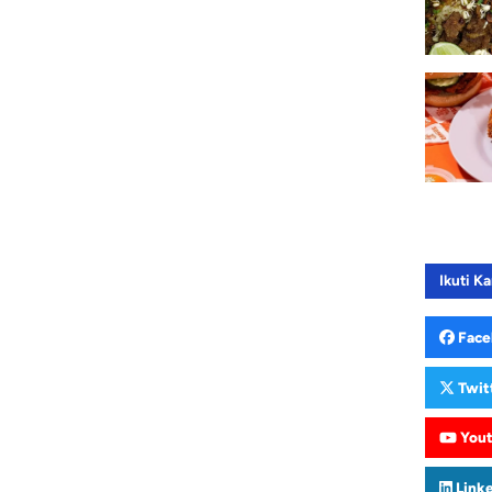
Ikuti Ka
Face
Twit
You
Link