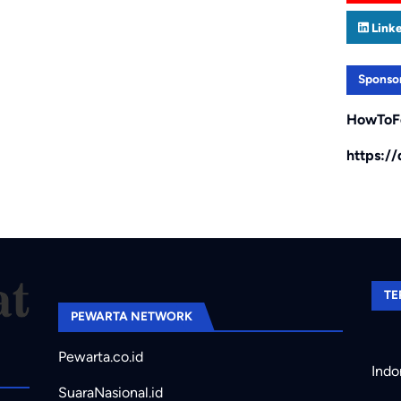
Link
Sponso
HowToF
https:/
TE
PEWARTA NETWORK
Pewarta.co.id
Indo
SuaraNasional.id