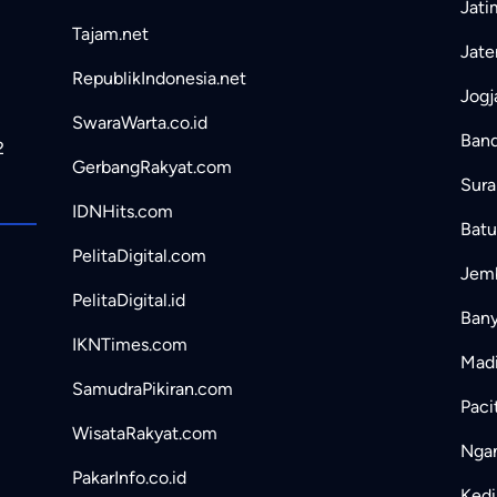
Jati
Tajam.net
Jate
RepublikIndonesia.net
Jogj
SwaraWarta.co.id
Band
2
GerbangRakyat.com
Sura
IDNHits.com
Batu
PelitaDigital.com
Jemb
PelitaDigital.id
Bany
IKNTimes.com
Madi
SamudraPikiran.com
Paci
WisataRakyat.com
Ngan
PakarInfo.co.id
Kedir