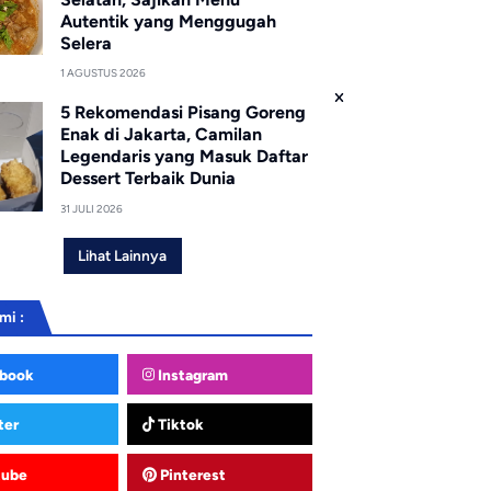
Autentik yang Menggugah
Selera
1 AGUSTUS 2026
5 Rekomendasi Pisang Goreng
Enak di Jakarta, Camilan
Legendaris yang Masuk Daftar
Dessert Terbaik Dunia
31 JULI 2026
Lihat Lainnya
mi :
book
Instagram
ter
Tiktok
tube
Pinterest