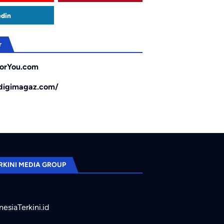
edin
r
orYou.com
/digimagaz.com/
RKINI MEDIA GROUP
nesiaTerkini.id