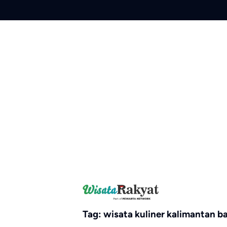
Skip
to
content
Tag:
wisata kuliner kalimantan b