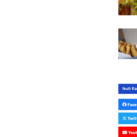
Ikuti Ka
Face
Twit
You