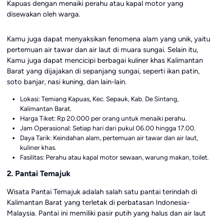
Kapuas dengan menaiki perahu atau kapal motor yang
disewakan oleh warga.
Kamu juga dapat menyaksikan fenomena alam yang unik, yaitu
pertemuan air tawar dan air laut di muara sungai. Selain itu,
Kamu juga dapat mencicipi berbagai kuliner khas Kalimantan
Barat yang dijajakan di sepanjang sungai, seperti ikan patin,
soto banjar, nasi kuning, dan lain-lain.
Lokasi: Temiang Kapuas, Kec. Sepauk, Kab. De Sintang,
Kalimantan Barat.
Harga Tiket: Rp 20.000 per orang untuk menaiki perahu.
Jam Operasional: Setiap hari dari pukul 06.00 hingga 17.00.
Daya Tarik: Keindahan alam, pertemuan air tawar dan air laut,
kuliner khas.
Fasilitas: Perahu atau kapal motor sewaan, warung makan, toilet.
2. Pantai Temajuk
Wisata Pantai Temajuk adalah salah satu pantai terindah di
Kalimantan Barat yang terletak di perbatasan Indonesia-
Malaysia. Pantai ini memiliki pasir putih yang halus dan air laut