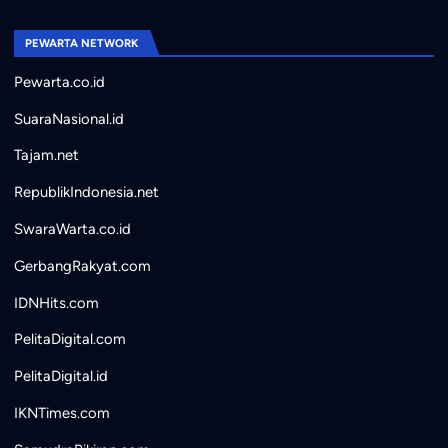
PEWARTA NETWORK
Pewarta.co.id
SuaraNasional.id
Tajam.net
RepublikIndonesia.net
SwaraWarta.co.id
GerbangRakyat.com
IDNHits.com
PelitaDigital.com
PelitaDigital.id
IKNTimes.com