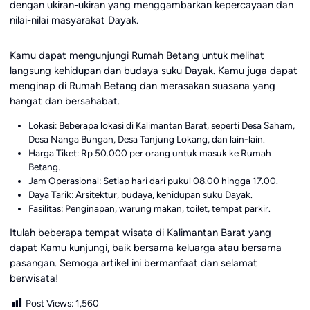
dengan ukiran-ukiran yang menggambarkan kepercayaan dan
nilai-nilai masyarakat Dayak.
Kamu dapat mengunjungi Rumah Betang untuk melihat
langsung kehidupan dan budaya suku Dayak. Kamu juga dapat
menginap di Rumah Betang dan merasakan suasana yang
hangat dan bersahabat.
Lokasi: Beberapa lokasi di Kalimantan Barat, seperti Desa Saham,
Desa Nanga Bungan, Desa Tanjung Lokang, dan lain-lain.
Harga Tiket: Rp 50.000 per orang untuk masuk ke Rumah
Betang.
Jam Operasional: Setiap hari dari pukul 08.00 hingga 17.00.
Daya Tarik: Arsitektur, budaya, kehidupan suku Dayak.
Fasilitas: Penginapan, warung makan, toilet, tempat parkir.
Itulah beberapa tempat wisata di Kalimantan Barat yang
dapat Kamu kunjungi, baik bersama keluarga atau bersama
pasangan. Semoga artikel ini bermanfaat dan selamat
berwisata!
Post Views:
1,560