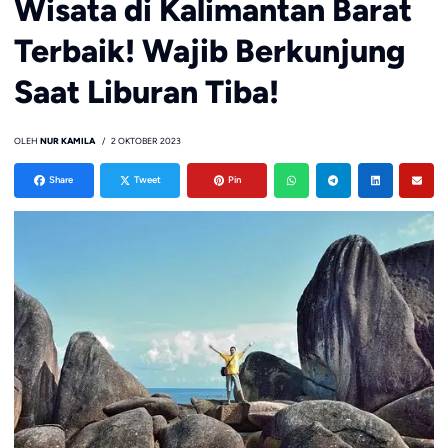
Wisata di Kalimantan Barat
Terbaik! Wajib Berkunjung
Saat Liburan Tiba!
OLEH
NUR KAMILA
2 OKTOBER 2023
Share
Tweet
Pin